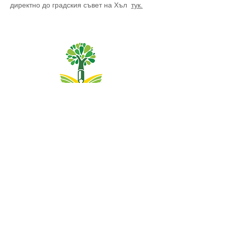
директно до градския съвет на Хъл
тук.
Основно училище Priory, Priory Rd, Hull HU5 5RU
Телефон:
01482 509631
Електронна поща:
admin@priory.hull.sch.uk
Изпълнителен главен учител: г-жа Джей Мичъл
Ръководител на училище: г-жа А Томпсън
Първоначалните запитвания от родители и членове на
обществеността ще бъдат към г-ца Д Кърлю, нашият
бизнес асистент в училище, която след това ще ги
препрати на съответния член на персонала.
Политики за поверителност
Законова информация