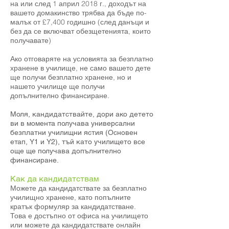
на или след 1 април 2018 г., доходът на
вашето домакинство трябва да бъде по-
малък от £7,400 годишно (след данъци и
без да се включват обезщетенията, които
получавате)
Ако отговаряте на условията за безплатно
хранене в училище, не само вашето дете
ще получи безплатно хранене, но и
нашето училище ще получи
допълнително финансиране.
Моля, кандидатствайте, дори ако детето
ви в момента получава универсални
безплатни училищни ястия (Основен
етап, Y1 и Y2), тъй като училището все
още ще получава допълнително
финансиране.
Как да кандидатствам
Можете да кандидатствате за безплатно
училищно хранене, като попълните
кратък формуляр за кандидатстване.
Това е достъпно от офиса на училището
или можете да кандидатствате онлайн