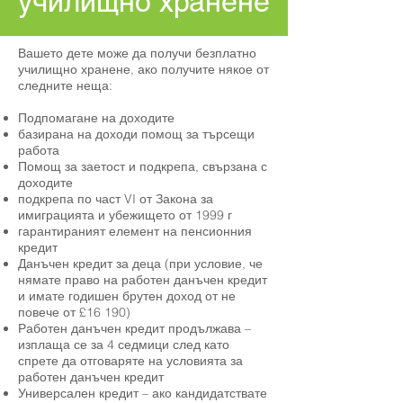
училищно хранене
Вашето дете може да получи безплатно
училищно хранене, ако получите някое от
следните неща:
Подпомагане на доходите
базирана на доходи помощ за търсещи
работа
Помощ за заетост и подкрепа, свързана с
доходите
подкрепа по част VI от Закона за
имиграцията и убежището от 1999 г
гарантираният елемент на пенсионния
кредит
Данъчен кредит за деца (при условие, че
нямате право на работен данъчен кредит
и имате годишен брутен доход от не
повече от £16 190)
Работен данъчен кредит продължава –
изплаща се за 4 седмици след като
спрете да отговаряте на условията за
работен данъчен кредит
Универсален кредит – ако кандидатствате