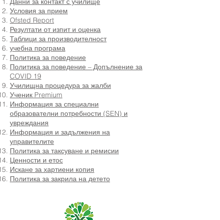
Данни за контакт с училище
Условия за прием
Ofsted Report
Резултати от изпит и оценка
Таблици за производителност
учебна програма
Политика за поведение
Политика за поведение – Допълнение за
COVID 19
Училищна процедура за жалби
Ученик Premium
Информация за специални
образователни потребности (SEN) и
увреждания
Информация и задължения на
управителите
Политика за таксуване и ремисии
Ценности и етос
Искане за хартиени копия
Политика за закрила на детето