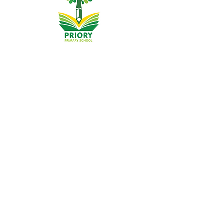
Основно училище Priory, Priory Rd, Hull HU5 5RU
Телефон:
01482 509631
Електронна поща:
admin@priory.hull.sch.uk
Изпълнителен главен учител: г-жа Джей Мичъл
Ръководител на училище: г-жа А Томпсън
Първоначалните запитвания от родители и членове на
обществеността ще бъдат към г-ца Д Кърлю, нашият
бизнес асистент в училище, която след това ще ги
препрати на съответния член на персонала.
Политики за поверителност
Законова информация