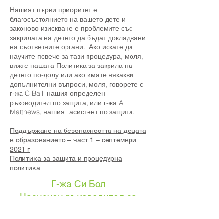
Нашият първи приоритет е
благосъстоянието на вашето дете и
законово изискване е проблемите със
закрилата на детето да бъдат докладвани
на съответните органи. Ако искате да
научите повече за тази процедура, моля,
вижте нашата Политика за закрила на
детето по-долу или ако имате някакви
допълнителни въпроси, моля, говорете с
г-жа C Ball, нашия определен
ръководител по защита, или г-жа A
Matthews, нашият асистент по защита.
Поддържане на безопасността на децата
в образованието – част 1 – септември
2021 г
Политика за защита и процедурна
политика
Г-жа Си Бол
Назначен ръководител за
защита