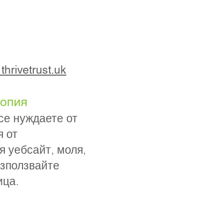
thrivetrust.uk
копия
се нуждаете от
я от
 уебсайт, моля,
използвайте
ица.