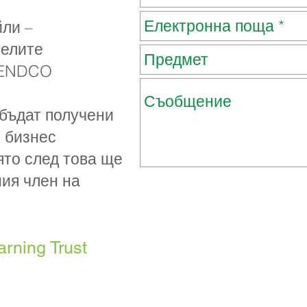
ли –
телите
 SENDCO
бъдат получени
т бизнес
ято след това ще
ния член на
arning Trust