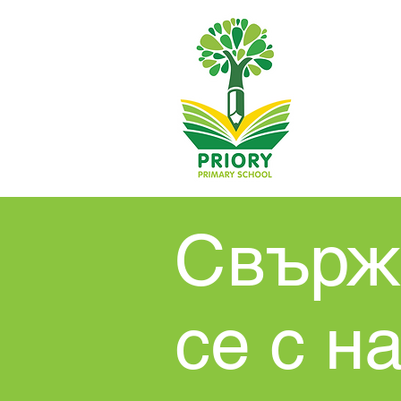
Свърж
се с н