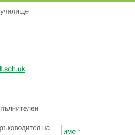
 училище
l.sch.uk
зпълнителен
 ръководител на