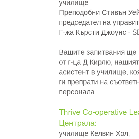
училище
Преподобни Стивън Уей
председател на управи
Г-жа Кърсти Джоунс -
Вашите запитвания ще 
от г-ца Д Кирлю, нашия
асистент в училище, ко
ги препрати на съответ
персонала.
Thrive Co-operative Le
Централа:
училище Келвин Хол,