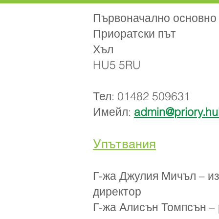
Първоначално основно
Приоратски път
Хъл
HU5 5RU
Тел: 01482 509631
Имейл:
admin@priory.hul
Упътвания
Г-жа Джулия Мичъл – и
директор
Г-жа Алисън Томпсън –