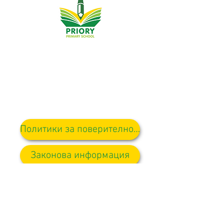
Основно училище Priory, Priory Rd, Hull HU5 5RU
Телефон:
01482 509631
Електронна поща:
admin@priory.hull.sch.uk
Изпълнителен главен учител: г-жа Джей Мичъл
Ръководител на училище: г-жа А Томпсън
Първоначалните запитвания от родители и членове на
обществеността ще бъдат към г-ца Д Кърлю, нашият
бизнес асистент в училище, която след това ще ги
препрати на съответния член на персонала.
Политики за поверителност
Законова информация