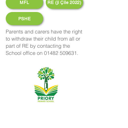
MFL
RE (ji Çile 2022)
PSHE
Parents and carers have the right
to withdraw their child from all or
part of RE by contacting the
School office on
01482 509631
.
Dibistana Seretayî ya Pêşîn, Priory Rd, Hull HU5 5RU
Telefon:
01482 509631
Email:
admin@priory.hull.sch.uk
Mamosteya Rêvebir: Xanim J Mitchell
Sereka Dibistanê: Xanim A Thompson
Pirsên destpêkê ji dêûbav û endamên gel re dê ji Miss D