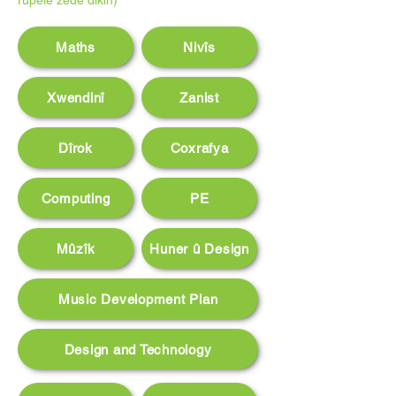
rûpelê zêde dikin)
Maths
Nivîs
Xwendinî
Zanist
Dîrok
Coxrafya
Computing
PE
Mûzîk
Huner û Design
Music Development Plan
Design and Technology