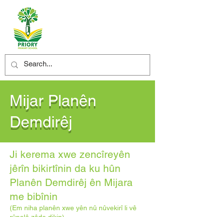
Mijar Planên
Demdirêj
Ji kerema xwe zencîreyên
jêrîn bikirtînin da ku hûn
Planên Demdirêj ên Mijara
me bibînin
(Em niha planên xwe yên nû nûvekirî li vê