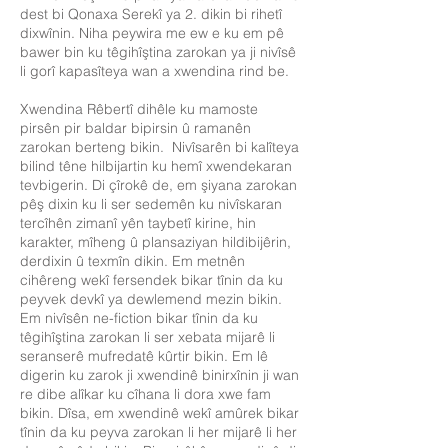
dest bi Qonaxa Serekî ya 2. dikin bi rihetî
dixwînin. Niha peywira me ew e ku em pê
bawer bin ku têgihîştina zarokan ya ji nivîsê
li gorî kapasîteya wan a xwendina rind be.
Xwendina Rêbertî dihêle ku mamoste
pirsên pir baldar bipirsin û ramanên
zarokan berteng bikin. Nivîsarên bi kalîteya
bilind têne hilbijartin ku hemî xwendekaran
tevbigerin. Di çîrokê de, em şiyana zarokan
pêş dixin ku li ser sedemên ku nivîskaran
tercîhên zimanî yên taybetî kirine, hin
karakter, mîheng û plansaziyan hildibijêrin,
derdixin û texmîn dikin. Em metnên
cihêreng wekî fersendek bikar tînin da ku
peyvek devkî ya dewlemend mezin bikin.
Em nivîsên ne-fiction bikar tînin da ku
têgihîştina zarokan li ser xebata mijarê li
seranserê mufredatê kûrtir bikin. Em lê
digerin ku zarok ji xwendinê binirxînin ji wan
re dibe alîkar ku cîhana li dora xwe fam
bikin. Dîsa, em xwendinê wekî amûrek bikar
tînin da ku peyva zarokan li her mijarê li her