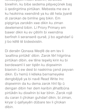
bixwînin, ku bibe sedema pêşveçûnek baş
û qedirgirtina pirtûkan. Mebesta me ew e
ku hezkirina xwendinê ya ku dê heta jiyanê
di zarokan de bimîne geş bikin. Em
piştgiriya zarokên xwe dikin ku ziman
dewlemend bibin. Li Priory Primary em
bawer dikin ku ev çêtirîn bi xwendina
berfireh li seranserê qursê, ji bo agahdarî û
ji bo kêfê tê bidestxistin.
Di dersên Qonaxa Weqfê de em tev li
'axaftina pirtûkê' dibin. Zarok fêrî hilgirtina
pirtûkan dibin, ew têne teşwîq kirin ku bi
berdewamî li ser tiştên ku diqewimin
biaxivin û ew dest bi naskirina çend peyvan
dikin. Ev hemû li kêleka bernameyeke
dengbêjiyê ya bi navê Read Write Inc
diqewimin da ku dema zarok hînî tîp û
dengan dibin her dem karibin jêhatîbûna
pirtûkên ku dixwînin bi kar bînin. Zarok rojê
du caran li çîrokan guhdarî dikin, bi ziman,
kiryar û qafiyeyên dûbare tev li çîrokan
dibin.