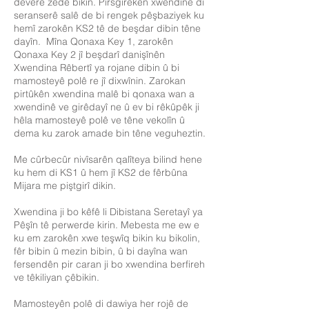
deverê zêde bikin. Pirsgirêkên xwendinê di
seranserê salê de bi rengek pêşbaziyek ku
hemî zarokên KS2 tê de beşdar dibin têne
dayîn. Mîna Qonaxa Key 1, zarokên
Qonaxa Key 2 jî beşdarî danişînên
Xwendina Rêbertî ya rojane dibin û bi
mamosteyê polê re jî dixwînin. Zarokan
pirtûkên xwendina malê bi qonaxa wan a
xwendinê ve girêdayî ne û ev bi rêkûpêk ji
hêla mamosteyê polê ve têne vekolîn û
dema ku zarok amade bin têne veguheztin.
Me cûrbecûr nivîsarên qalîteya bilind hene
ku hem di KS1 û hem jî KS2 de fêrbûna
Mijara me piştgirî dikin.
Xwendina ji bo kêfê li Dibistana Seretayî ya
Pêşîn tê perwerde kirin. Mebesta me ew e
ku em zarokên xwe teşwîq bikin ku bikolin,
fêr bibin û mezin bibin, û bi dayîna wan
fersendên pir caran ji bo xwendina berfireh
ve têkiliyan çêbikin.
Mamosteyên polê di dawiya her rojê de