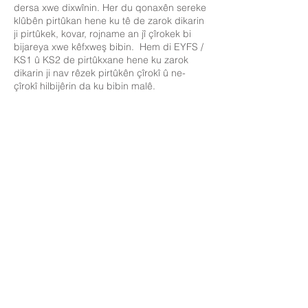
dersa xwe dixwînin. Her du qonaxên sereke
klûbên pirtûkan hene ku tê de zarok dikarin
ji pirtûkek, kovar, rojname an jî çîrokek bi
bijareya xwe kêfxweş bibin. Hem di EYFS /
KS1 û KS2 de pirtûkxane hene ku zarok
dikarin ji nav rêzek pirtûkên çîrokî û ne-
çîrokî hilbijêrin da ku bibin malê.
Em hemû dê û bav teşwîq dikin ku bi
zarokên xwe re bi rêkûpêk li malê bixwînin.
Bûyerên xwendinê yên li dibistanê têr
beşdar dibin û pêşangehên me yên
pirtûkan di nav zarok û dêûbavên ku bi hev
re pirtûkan hildibijêrin da ku li malê kêfê
bistînin populer in.
Phonics
Bixwînin, Binivîsin Inc
Destpêka Read Write Inc ji bo dêûbav û
lênêran