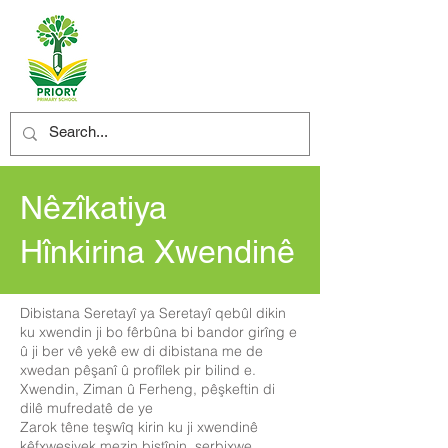
Nêzîkatiya
Hînkirina Xwendinê
Dibistana Seretayî ya Seretayî qebûl dikin
ku xwendin ji bo fêrbûna bi bandor girîng e
û ji ber vê yekê ew di dibistana me de
xwedan pêşanî û profîlek pir bilind e.
Xwendin, Ziman û Ferheng, pêşkeftin di
dilê mufredatê de ye
Zarok têne teşwîq kirin ku ji xwendinê
kêfxweşiyek mezin bistînin, serbixwe