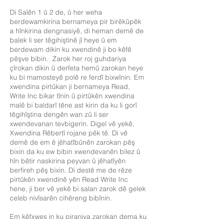
Di Salên 1 û 2 de, û her weha
berdewamkirina bernameya pir birêkûpêk
a hînkirina dengnasiyê, di heman demê de
balek li ser têgihiştinê jî heye û em
berdewam dikin ku xwendinê ji bo kêfê
pêşve bibin. Zarok her roj guhdariya
çîrokan dikin û derfeta hemû zarokan heye
ku bi mamosteyê polê re ferdî bixwînin. Em
xwendina pirtûkan ji bernameya Read,
Write Inc bikar tînin û pirtûkên xwendina
malê bi baldarî têne ast kirin da ku li gorî
têgihîştina dengên wan zû li ser
xwendevanan tevbigerin. Digel vê yekê,
Xwendina Rêbertî rojane pêk tê. Di vê
demê de em ê jêhatîbûnên zarokan pêş
bixin da ku ew bibin xwendevanên bilez û
hîn bêtir naskirina peyvan û jêhatîyên
berfireh pêş bixin. Di destê me de rêze
pirtûkên xwendinê yên Read Write Inc
hene, ji ber vê yekê bi salan zarok dê gelek
celeb nivîsarên cihêreng bibînin.
Em kêfxweş in ku piraniya zarokan dema ku