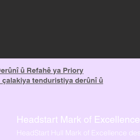
Derûnî û Refahê ya Priory
a çalakiya tenduristiya derûnî û
Headstart Mark of Excellence
HeadStart Hull Mark of Excellence des