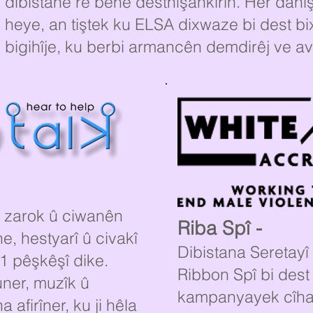
dibistanê re bêne destnîşankirin. Her dan
heye, an tiştek ku ELSA dixwaze bi dest bixe
bigihîje, ku berbi armancên demdirêj ve av
a zarok û ciwanên
Riba Spî -
, hestyarî û civakî
Dibistana Seretayî 
1:1 pêşkêşî dike.
Ribbon Spî bi dest
uner, muzîk û
kampanyayek cîhan
afirîner, ku ji hêla