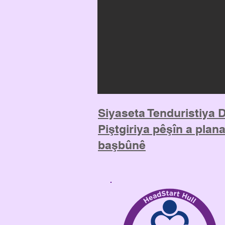
Siyaseta Tenduristiya 
Piştgiriya pêşîn a plan
başbûnê