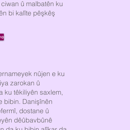
k, ciwan û malbatên ku
ên bi kalîte pêşkêş
ye
ernameyek nûjen e ku
riya zarokan û
a ku têkiliyên saxlem,
e bibin. Danişînên
fermî, dostane û
şeyên dêûbavbûnê
in da ku bibin alîkar da