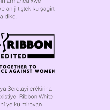
işîn armanca xwe
 an jî tiştek ku şagirt
a dike.
ya Seretayî erêkirina
 xistiye. Ribbon White
î ye ku mirovan