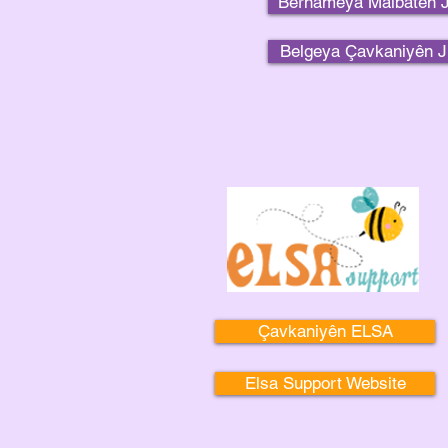
Bernameya Malbatên 
Belgeya Çavkaniyên J
Çavkaniyên ELSA
Elsa Support Website