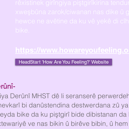
rêxistinek girîngiya piştgirîkirina tendu
xweşbûna zarok/ciwanan nas dike û ga
hewce ne avêtine da ku vê yekê di c
bike.
https://www.howareyoufeeling.o
HeadStart 'How Are You Feeling?' Website
rûnî-
tiya Derûnî MHST dê li seranserê perwerdehi
i hevkarî bi danûstendina destwerdana zû y
eyda bike da ku piştgirî bide dibistanan da 
tewariyê ve nas bikin û birêve bibin, û hem j