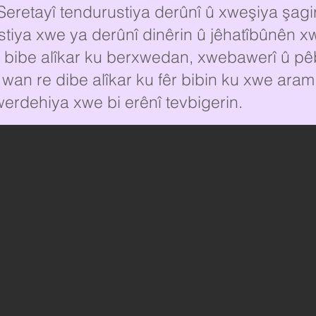
Seretayî tendurustiya derûnî û xweşiya şagir
stiya xwe ya derûnî dinêrin û jêhatîbûnên 
 re bibe alîkar ku berxwedan, xwebawerî û 
 wan re dibe alîkar ku fêr bibin ku xwe aram
werdehiya xwe bi erênî tevbigerin.