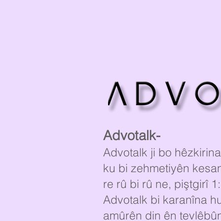
Advotalk-
Advotalk ji bo hêzkirin
ku bi zehmetiyên kesane
re rû bi rû ne, piştgirî 
Advotalk bi karanîna h
amûrên din ên tevlêbûna 