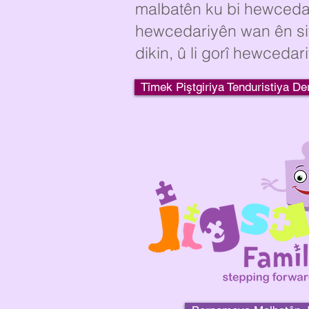
malbatên ku bi hewcedari
hewcedariyên wan ên sivi
dikin, û li gorî hewcedar
Tîmek Piştgiriya Tenduristiya De