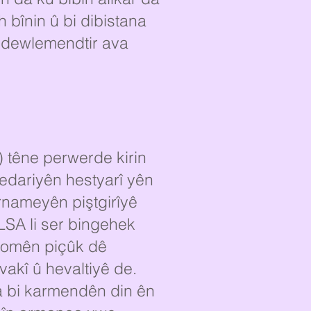
 bînin û bi dibistana
k dewlemendtir ava
) têne perwerde kirin
cedariyên hestyarî yên
rnameyên piştgirîyê
LSA li ser bingehek
 komên piçûk dê
akî û hevaltiyê de.
ja bi karmendên din ên