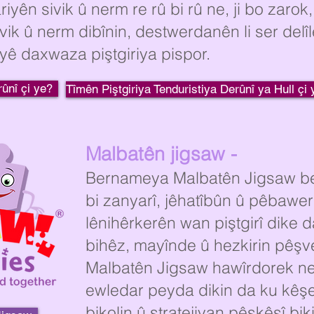
yên sivik û nerm re rû bi rû ne, ji bo zaro
k û nerm dibînin, destwerdanên li ser delîl
iyê daxwaza piştgiriya pispor.
rûnî çi ye?
Tîmên Piştgiriya Tenduristiya Derûnî ya Hull çi 
Malbatên jigsaw -
Bernameya Malbatên Jigsaw b
bi zanyarî, jêhatîbûn û pêbawe
lênihêrkerên wan piştgirî dike d
bihêz, mayînde û hezkirin pêşv
Malbatên Jigsaw hawîrdorek ne
ewledar peyda dikin da ku kê
bikolin û stratejiyan pêşkêşî bik