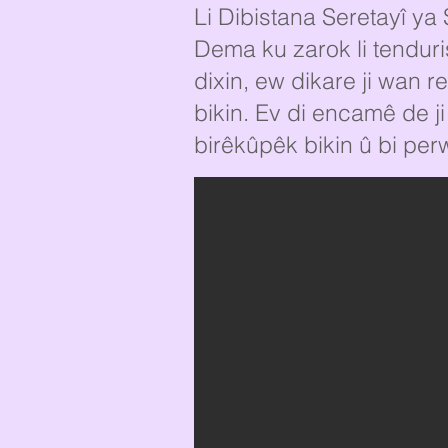
Li Dibistana Seretayî ya 
Dema ku zarok li tenduri
dixin, ew dikare ji wan
bikin. Ev di encamê de ji
birêkûpêk bikin û bi per