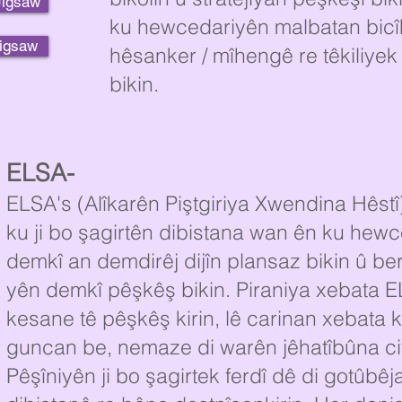
Jigsaw
ku hewcedariyên malbatan bicîh
igsaw
hêsanker / mîhengê re têkiliye
bikin.
ELSA-
ELSA's (Alîkarên Piştgiriya Xwendina Hêstî
ku ji bo şagirtên dibistana wan ên ku hew
demkî an demdirêj dijîn plansaz bikin û be
yên demkî pêşkêş bikin. Piraniya xebata E
kesane tê pêşkêş kirin, lê carinan xebata
guncan be, nemaze di warên jêhatîbûna civ
Pêşîniyên ji bo şagirtek ferdî dê di gotûbê