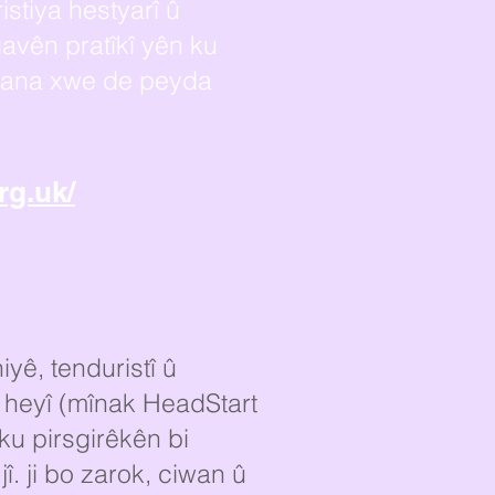
ristiya hestyarî û
vên pratîkî yên ku
îhana xwe de peyda
rg.uk/
yê, tenduristî û
a heyî (mînak
HeadStart
ku pirsgirêkên bi
î. ji bo zarok, ciwan û