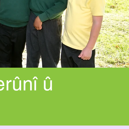
erûnî û