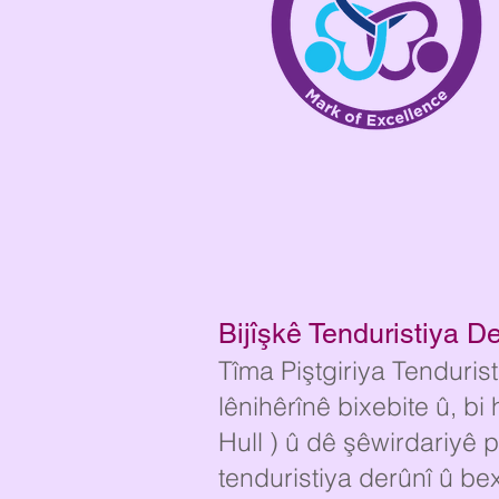
Bijîşkê Tenduristiya De
Tîma Piştgiriya Tenduris
lênihêrînê bixebite û, b
Hull
) û dê şêwirdariyê p
tenduristiya derûnî û bex