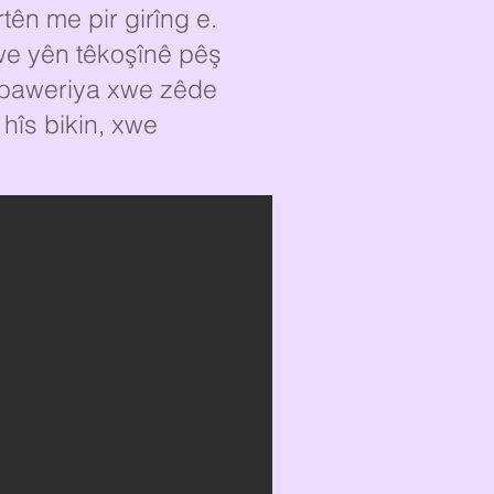
tên me pir girîng e.
xwe yên têkoşînê pêş
pêbaweriya xwe zêde
 hîs bikin, xwe