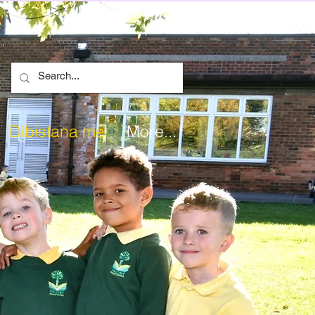
Dibistana me
More...