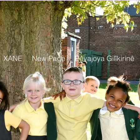
XANE
New Page
Pêvajoya Gilîkirinê