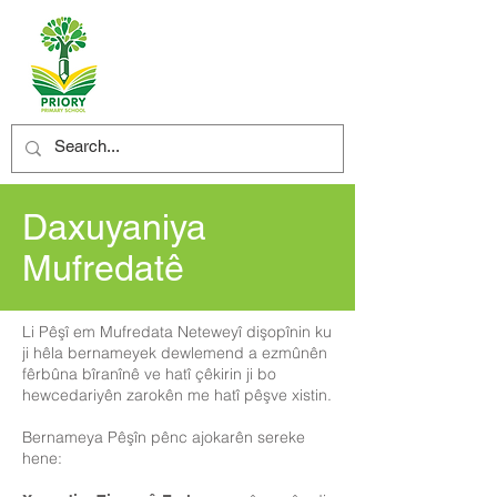
Daxuyaniya
Mufredatê
Li Pêşî em Mufredata Neteweyî dişopînin ku
ji hêla bernameyek dewlemend a ezmûnên
fêrbûna bîranînê ve hatî çêkirin ji bo
hewcedariyên zarokên me hatî pêşve xistin.
Bernameya Pêşîn pênc ajokarên sereke
hene: