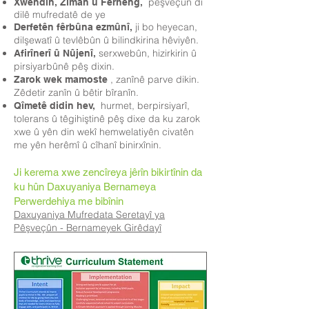
pêşveçûn di
Xwendin, Ziman û Ferheng,
dilê mufredatê de ye
ji bo heyecan,
Derfetên fêrbûna ezmûnî,
dilşewatî û tevlêbûn û bilindkirina hêviyên.
serxwebûn, hizirkirin û
Afirînerî û Nûjenî,
pirsiyarbûnê pêş dixin.
, zanînê parve dikin.
Zarok wek mamoste
Zêdetir zanîn û bêtir bîranîn.
hurmet, berpirsiyarî,
Qîmetê didin hev,
tolerans û têgihiştinê pêş dixe da ku zarok
xwe û yên din wekî hemwelatiyên civatên
me yên herêmî û cîhanî binirxînin.
Ji kerema xwe zencîreya jêrîn bikirtînin da
ku hûn Daxuyaniya Bernameya
Perwerdehiya me bibînin
Daxuyaniya Mufredata Seretayî ya
Pêşveçûn - Bernameyek Girêdayî