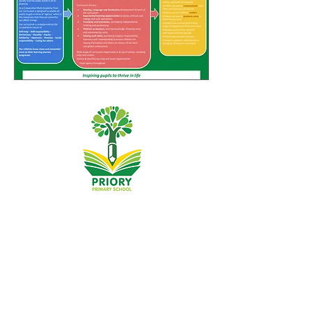
Dibistana Seretayî ya Pêşîn, Priory Rd, Hull HU5 5RU
Telefon:
01482 509631
Email:
admin@priory.hull.sch.uk
Mamosteya Rêvebir: Xanim J Mitchell
Sereka Dibistanê: Xanim A Thompson
Pirsên destpêkê ji dêûbav û endamên gel re dê ji Miss D
Kirlew, Arîkarê Karsaziya Dibistana me, ku dûv re wan ji
karmendê têkildar re bişîne.
Polîtîkayên nepenîtiyê