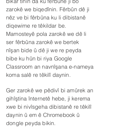
bikar tînin da ku fêrbûnê ji bo
zarokê we biqedînin. Fêrbûn dê ji
nêz ve bi fêrbûna ku li dibistanê
diqewime re têkildar be.
Mamosteyê pola zarokê we dê li
ser fêrbûna zarokê we bertek
nîşan bide û dê ji we re peyda
bibe ku hûn bi riya Google
Classroom an navnîşana e-nameya
koma salê re têkilî daynin.
Ger zarokê we pêdivî bi amûrek an
gihîştina înternetê hebe, ji kerema
xwe bi nivîsgeha dibistanê re têkilî
daynin û em ê Chromebook û
dongle peyda bikin.