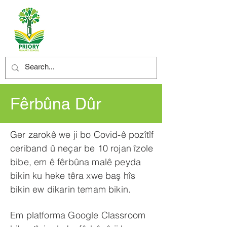
Fêrbûna Dûr
Ger zarokê we ji bo Covid-ê pozîtîf
ceriband û neçar be 10 rojan îzole
bibe, em ê fêrbûna malê peyda
bikin ku heke têra xwe baş hîs
bikin ew dikarin temam bikin.
Em platforma Google Classroom