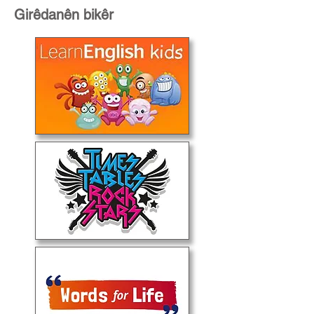
Girêdanên bikêr