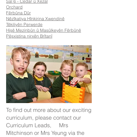
Sal 6 - Cedar û Xezal
Orchard
Fêrbûna Dûr
Nêzîkatiya Hînkirina Xwendinê
Têkiliyên Perwerde
Hişê Mezinbûn û Masûlkeyên Fêrbûnê
Pêşxistina nirxên Brîtanî
To find out more about our exciting
curriculum, please contact our
Curriculum Leads, Mrs
Mitchinson or Mrs Yeung via the