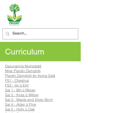
Curriculum
Daxuyaniya Mufredatê
Mijar Planên Demdirêj
Planên Demdirêj ên Koma Salê
FS1 - Chestnut
FS2 - Aş û Elm
Sal 1 - Bih û Rêzan
Sal 2 - Kiraz û Willow
Sal 3 - Maple and Silver Birch
Sal 4 - Alder û Pine
Sal 5 - Holly û Oak