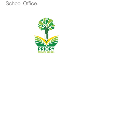
School Office.
Dibistana Seretayî ya Pêşîn, Priory Rd, Hull HU5 5RU
Telefon:
01482 509631
Email:
admin@priory.hull.sch.uk
Mamosteya Rêvebir: Xanim J Mitchell
Sereka Dibistanê: Xanim A Thompson
Pirsên destpêkê ji dêûbav û endamên gel re dê ji Miss D
Kirlew, Arîkarê Karsaziya Dibistana me, ku dûv re wan ji
karmendê têkildar re bişîne.
Polîtîkayên nepenîtiyê
Agahiyên qanûnî