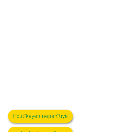
Polîtîkayên nepenîtiyê