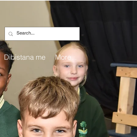
Dibistana me
More...