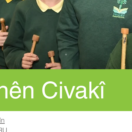
nên Civakî
în
5RU