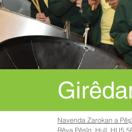
Girêda
Navenda Zarokan a Pêş
Rêya Pêşîn, Hull, HU5 