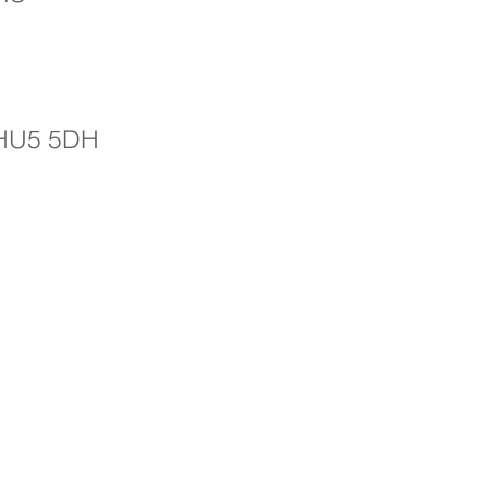
, HU5 5DH
tayî ya Pêşîn, Priory Rd, Hull HU5 5RU
509631
Email:
admin@priory.hull.sch.uk