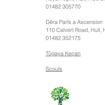
01482 305770
Dêra Parîs a Ascension
110 Calvert Road, Hull
01482 352175
Tûgaya Keçan
Scouts
Dibistana Sere
01482 
Telefon: