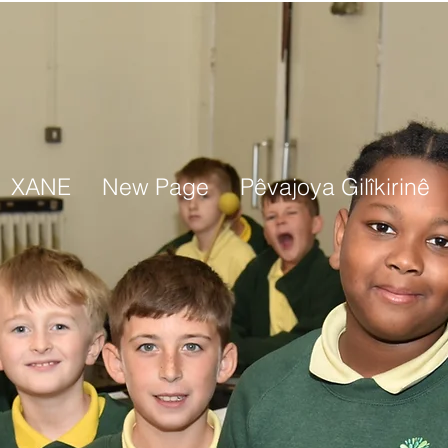
XANE
New Page
Pêvajoya Gilîkirinê