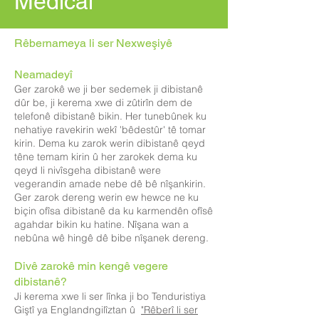
Medical
Rêbernameya li ser Nexweşiyê
Neamadeyî
Ger zarokê we ji ber sedemek ji dibistanê
dûr be, ji kerema xwe di zûtirîn dem de
telefonê dibistanê bikin. Her tunebûnek ku
nehatiye ravekirin wekî 'bêdestûr' tê tomar
kirin. Dema ku zarok werin dibistanê qeyd
têne temam kirin û her zarokek dema ku
qeyd li nivîsgeha dibistanê were
vegerandin amade nebe dê bê nîşankirin.
Ger zarok dereng werin ew hewce ne ku
biçin ofîsa dibistanê da ku karmendên ofîsê
agahdar bikin ku hatine. Nîşana wan a
nebûna wê hingê dê bibe nîşanek dereng.
Divê zarokê min kengê vegere
dibistanê?
Ji kerema xwe li ser lînka ji bo Tenduristiya
Giştî ya Englandngilîztan û
"Rêberî li ser