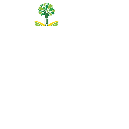
Dibistana Seretayî ya Pêşîn, Priory Rd, Hull HU5 5RU
Telefon:
01482 509631
Email:
admin@priory.hull.sch.uk
Mamosteya Rêvebir: Xanim J Mitchell
Sereka Dibistanê: Xanim A Thompson
Pirsên destpêkê ji dêûbav û endamên gel re dê ji Miss D
Kirlew, Arîkarê Karsaziya Dibistana me, ku dûv re wan ji
karmendê têkildar re bişîne.
Polîtîkayên nepenîtiyê
Agahiyên qanûnî