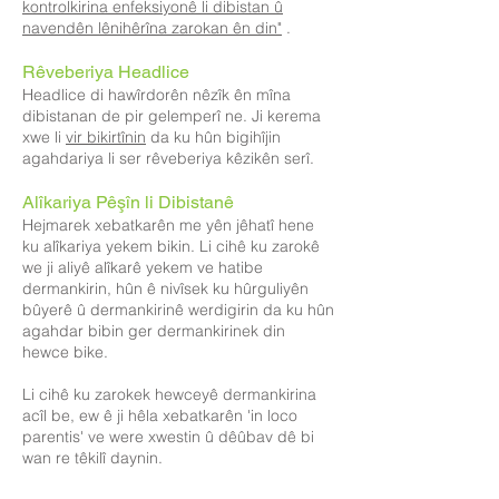
kontrolkirina enfeksiyonê li dibistan û
navendên lênihêrîna zarokan ên din"
.
Rêveberiya Headlice
Headlice di hawîrdorên nêzîk ên mîna
dibistanan de pir gelemperî ne. Ji kerema
xwe li
vir bikirtînin
da ku hûn bigihîjin
agahdariya li ser rêveberiya kêzikên serî.
Alîkariya Pêşîn li Dibistanê
Hejmarek xebatkarên me yên jêhatî hene
ku alîkariya yekem bikin. Li cihê ku zarokê
we ji aliyê alîkarê yekem ve hatibe
dermankirin, hûn ê nivîsek ku hûrguliyên
bûyerê û dermankirinê werdigirin da ku hûn
agahdar bibin ger dermankirinek din
hewce bike.
Li cihê ku zarokek hewceyê dermankirina
acîl be, ew ê ji hêla xebatkarên 'in loco
parentis' ve were xwestin û dêûbav dê bi
wan re têkilî daynin.