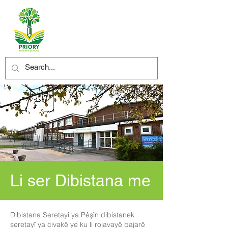
Li ser Dibistana me
Dibistana Seretayî ya Pêşîn dibistanek
seretayî ya civakê ye ku li rojavayê bajarê