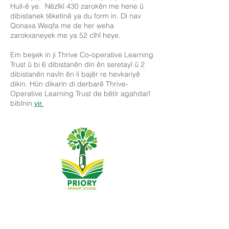
Hull-ê ye. Nêzîkî 430 zarokên me hene û
dibistanek têketinê ya du form in. Di nav
Qonaxa Weqfa me de her weha
zarokxaneyek me ya 52 cîhî heye.
Em beşek in ji Thrive Co-operative Learning
Trust û bi 6 dibistanên din ên seretayî û 2
dibistanên navîn ên li bajêr re hevkariyê
dikin. Hûn dikarin di derbarê Thrive-
Operative Learning Trust de bêtir agahdarî
bibînin
vir.
Dibistana Seretayî ya Pêşîn, Priory Rd, Hull HU5 5RU
Telefon:
01482 509631
Email:
admin@priory.hull.sch.uk
Mamosteya Rêvebir: Xanim J Mitchell
Sereka Dibistanê: Xanim A Thompson