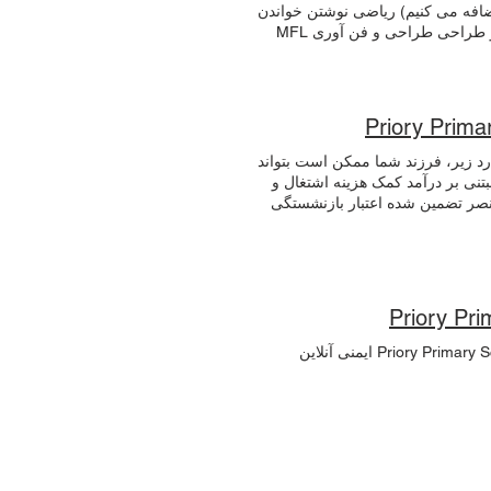
در مهد کودک ما هستید، لطفاً به
اضافه می کنیم) ریاضی نوشتن خواندن
 ابتدایی به شما پیشنهاد دهیم،
علوم پایه تاریخ جغرافیا محاسبه پلی اتیلن موسیقی Music Development Plan هنر و طراحی طراحی و فن آوری MFL
در اختیار شما قرار میدهد. جزئیات
PSHE Parents and carers have the rig
نحوه درخواست تجدیدنظر در فرم درخواست تجدیدنظر شما درج خواهد شد. درخواست تجدیدنظر شما ظرف 20 روز
تحصیلی از تاریخ پایانی درخواست تجدیدنظر توسط یک هیئت مستقل که به صورت محلی توسط Trust ترتیب داده شده
است، رسیدگی خواهد شد. اگر در مورد درخواست تجدیدنظر سؤالی دارید، لطفاً با خانم هریسون با شماره (01482)
Priory Primar
342229 تماس بگیرید. سیاست های پذیرش ما و پیوندهای مرتبط: سیاست پذیرش 2021-22 خط مشی پذیرش 2022-23
طلاعات استیناف شورای ایست سواری
ز موارد زیر، فرزند شما ممکن است بتواند
کنید
تنی بر درآمد کمک هزینه اشتغال و
رتبط با درآمد حمایت تحت قسمت ششم قانون مهاجرت و پناهندگی 1999 عنصر تضمین شده اعتبار بازنشستگی
اعتبار مالیاتی کودک (به شرطی که حق دریافت اعتبار مالیاتی کار را نداشته باشید و درآمد ناخالص سالانه بیش از 16190
س از توقف واجد شرایط بودن برای اعتبار مالیات کاری پرداخت
می شود اعتبار جهانی – اگر در تاریخ ۱ آوریل ۲۰۱۸ یا بعد از آن درخواست دهید، درآمد خانوار شما باید کمتر از ۷۴۰۰ پوند
ایط دریافت وعده های غذایی رایگان
ه ما نیز بودجه بیشتری دریافت می
Priory Pri
کند. لطفاً درخواست دهید حتی اگر فرزند شما در حال حاضر غذای مدرسه رایگان برای نوزادان (مرحله پایه، Y1 و Y2)
شود شما می توانید با تکمیل یک
Prior ایمنی آنلاین
فتر مدرسه در دسترس است یا می