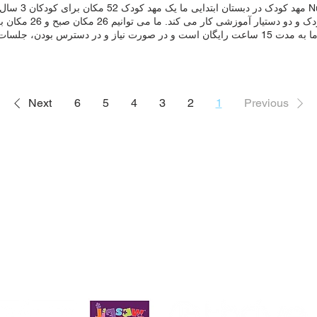
Nursery مهد کو
مهد کودک و دو دستیار
کودک ما به مدت 15 ساعت رایگان است و در صورت نیاز و در دسترس بودن، 
 ما معتقدیم که آموزش کودکان بسیار خردسال ما بسیار مهم است تا آنها بتوانند 
 پرستاران مهدکودک ما یک محیط آموزشی منحصر به فرد ایجاد می کنند تا بهتر
. ما بر اساس آنچه آنها قبلاً می دانند و می توانند انجام دهند، ایجاد می کنیم و 
Next
6
5
4
3
2
1
Previous
اقیت، ارتباطات و دوستی فراهم می کنیم. ما مشتاقانه منتظریم تا به فرزند ش
ود لذت ببرد و با مدرسه ما آشنا شود. مدرسه ما مکانی است که در آن کودکان ب
 هستند تا از همه فرصت های ارائه شده استفاده کنند. هدف ما مراقبت و توج
ارت ها و استعدادهایشان نیاز دارند. ما همچنین تلاش کردهایم محیطی آموزشی ا
سازگار و انعطافپذیر باشند، بتوانند از تواناییهای خود به طرق مختلف استفاده ک
Priory Primary
ک:
admin@priory.hull.sch.uk
صبح یا بعد از ظهر اضافی 10 پوند برای
بگیرید یا به vetrust.uk
سوالات اولیه از والدین و اعضای عمومی به خانم D Kirlew، دستیار تجاری مدرسه ما خ
rom 7.30am at a cost of £1.50 per day. Morning sessions are 8.30am-1
.
0am-12.00pm Afternoon sessions are 12.00pm-3.00pm Funded Sessio
ged three are entitled to the government-funded 15 hours of nursery pro
paces. This is the term after the child turns 3. These sessions are struct
ternoon session as detailed above. Working parents may apply via the o