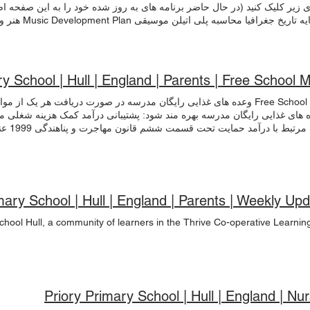
ا می توان در وب سایت شورا یافت اینجا . اگر علاقه مند به درخواست مکانی 
ای زیر کلیک کنید (در حال حاضر برنامه های به روز شده خود را به این صفحه 
د کودک مراجعه کنید. درخواست تجدید نظر مدرسه اگر نمیتوانیم جایی در مدرسه
با بخش پذیرش در شورای شهر هال تماس بگیرید، که فرم درخواست تجدیدنظر را 
RE (از ژانویه 2022) ht to withdraw their child from all or part of RE by
contacting the School office on 01482 5
y School | Hull | England | Parents | Free School 
شاهده اطلاعات استیناف شورای شهر هال اینجا را کلیک کنید برای مشاهده ا
Free School Meals وعده های غذایی رایگان مدرسه در صورت دریافت هر یک ا
ر اینجا را کلیک کنید برای مشاهده راهنمای عمل خوب انتقال هال اینجا را کلیک 
ه های غذایی رایگان مدرسه بهره مند شود: پشتیبانی درآمد کمک هزینه شغلی مب
حمایت م
پوند نداشته باشید) اعتبار مالیاتی فعال - به مدت 4 هفته پ
باشد (بعد از مالیات و بدون احتساب مزایایی که دریافت میکنید) اگر واجد شر
باشید، نه تنها فرزند شما وعده های غذایی رایگان دریافت می کند، بلکه مدرس
mary School | Hull | England | Parents | Weekly Up
 می کند، زیرا مدرسه همچنان بودجه اضافی دریافت می کند. چگونه درخواست 
y Primary School Hull, a community of learners in the Thrive Co-operative Learnin
خواست کوتاه برای وعده های غذایی رایگان مدرسه درخواست دهید. این از د
مستقیماً با شورای شهر هال به صورت آنلاین درخواست دهید اینجا.
Priory Primary School | Hull | England | Nu