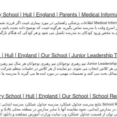
 School | Hull | England | Parents | Medical Inform
Medical Information اطلاعات پزشکی راهنمایی در مورد بیماری غیبت اگر فر
ر اسرع وقت با مدرسه تماس بگیرید. هرگونه غیبت که توضیح داده نشده باشد ب
م به محض ورود کودکان به مدرسه تکمیل می شود و هر کودکی که هنگام بازگ
باشد، علامت غایب خواهد بود. اگر بچهها دیر میرسند، باید به دفتر مدرسه بروند 
. علامت غایب آنها به علامت دیرهنگام تبدیل می شود. چه زمانی فرزندم باید به
 عمومی انگلستان و "راهنمای کنترل عفونت در مدارس و سایر مراکز مراقب
ط های نزدیک مانند مدارس بسیار رایج است. لطفا برای دسترسی به اطلاعات 
 | Hull | England | Our School | Junior Leadership
نید. کمک های اولیه در مدرسه ما تعدادی پرسنل واجد شرایط برای انجام کمک ه
سط کمکهای اولیه درمان شده است، متنی دریافت میکنید که جزئیات حادثه و درم
Junior Leadership Team تیم رهبری نوجوانان تیم رهبری نوجوانان هر سال 
 در صورت نیاز به درمان بیشتر، از اطلاع شما مطلع میشوید. در مواردی که کو
گی هر کلاس انتخاب می شوند. دو نماینده از هر کلاس در جلسات منظم شرکت 
ط کارکنان "in loco parentis" جستجو می شود و با والدین تماس می گیرد.
برای 2021-022
ر مدرسه در حال انجام است کار می کنند. بچه ها پس از بحث و گفتگو بین خود
یتان های خانه ویلیام ویلبرفورس امی جانسون لوک کمبل فیلیپ لارکین
ry School | Hull | England | Our School | School Re
School Results نتایج مدرسه جداول عملکرد مدرسه جداول عملکرد مدرسه ابتد
آموزان در 
می توان از قسمت جداول عملکرد وب سایت وزارت آموزش مشاهده و دانلود کرد