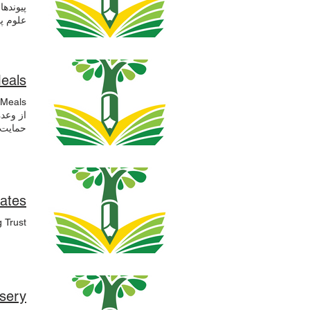
مدرسه ر
پیونده
برگه مه
لطفاً 
09631.
Meals
برای م
یورکشای
از وعد
در سال 
مدرسه 
dates
دریافت
g Trust
فرم در
توانید 
rsery