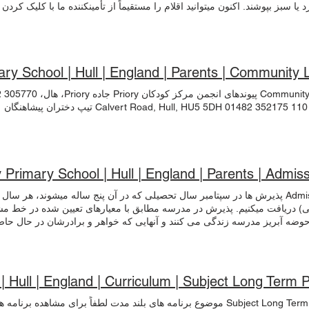
 یا سبز بپوشند. اکنون میتوانید اقلام را مستقیماً از تأمینکننده ما با کلیک کرد
یلن باید شامل یک تی شرت یا تی شرت یقه دار سفید، شورت سیاه و مربی معقو
که در فصول سردتر کتانی بلند و ژاکت/هودی زیپ دار به همراه داشته باشند.
ary School | Hull | England | Parents | Community 
گان
y Primary School | Hull | England | Parents | Admis
Admissions پذیرش ها در سپتامبر سال تحصیلی که در آن پنج ساله میشوند، هر س
یی) دریافت میکنیم. پذیرش در مدرسه مطابق با معیارهای تعیین شده در خط م
حوضه آبریز مدرسه زندگی می کنند و آنهایی که خواهر و برادرشان در حال حا
ت وجود مکان در گروه سال مورد نیاز، کودکان دیگر ممکن است پذیرفته شوند
از آنها خواسته می شود تا یک مکان را تا تاریخ مشخص شده بپذیرند یا رد کنند
مدرسه در پاییز، یک بازدید
دید خود ملاقات کنند. همچنین این فرصت وجود دارد که قبل از شروع مدرسه چند
| Hull | England | Curriculum | Subject Long Term 
کنید. کودکان دبستان ابتدایی عمدتاً در پایان سال 6 به سال
نند دبیرستان کاتینگهام و مدرسه دخترانه نیولند منتقل می شوند. جزئیات بیش
Subject Long Term Plans موضوع برنامه های بلند مدت لطفاً برای مشاهده