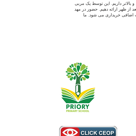
دک در دبستان ابتدایی ما یک مهد کودک 52 مکان برای کودکان 3 سال و بالاتر داریم. این توسط یک مربی
 آموزشی کار می کند. ما می توانیم 26 مکان صبح و 26 مکان بعد از ظهر ارائه دهیم. حضور در مهد
جلسات اضافی خریداری می شود. ما
همچنین حدود 30 ساعت مکان با بودجه در دسترس داریم. می توانید واجد شرایط بودن خود را برای تامین مالی 30 ساعته
بررسی کنید یا با مراجعه به سایت درخواست خود را ارسال کنید www.childcarechoices.gov.uk . اهداف ما در دبستان
پتانسیل خود را به کار گیرند. معلمان
ین ها را در فرزند شما به نمایش
فرصت هایی را برای ایجاد اعتماد به
ما کمک کنیم تا از تجربه سالهای
ه اندازه کافی خوشحال و با اعتماد
ه فردی به کودکان است که برای رشد
یجاد کنیم که کودکان را قادر
نند، برای هر چیزی آماده باشند و از
هیچ چیز نترسند. روز مهد کودک ما دانش آموزان مهدکودک می توانند از ساعت 7:30 صبح با هزینه 1.50 پوند در روز در
کلوپ صبحانه ما شرکت کنند (این زمان گاهی اوقات می تواند در ساعات کاری آنها گنجانده شود) جلسات صبح 8:30 الی
11:30 می باشد جلسات ناهار 11:20 الی 12:15 می باشد جلسات بعد از ظهر 12:15 الی 15:15 می باشد هزینه جلسات
 هر جلسه و جلسات ناهار 2.5 پوند در روز است. اگر میخواهید علاقهمندی به مهد
کودک ما ثبت کنید، یا برای گفتگو و نگاهی به اطراف وارد شوید، لطفاً با دفتر مدرسه به شماره 01482 509631 تماس
kirlewd@thri ایمیل بزنید. سیاست پذیرش مهد کودک Our Nursery Day Nursery pupils can
واهد بود، که سپس آنها را به
attend our Breakfast Club f
Lunch sessions are 11.3
Entitlements All children a
subject to the availability of s
either a morning or af