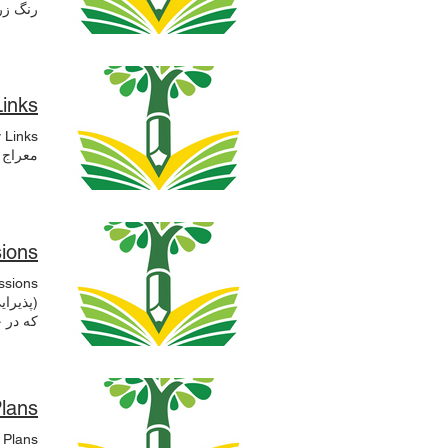
رنگ زرد
پلی ات
خواهیم 
Links
معراج 110 Calvert Road, Hull, HU5 5DH 01482 352175 تیپ دختران پیشاهن
sions
(پذیرا
که در 
در صور
شوند و 
معلم ج
Plans
دیگر ما