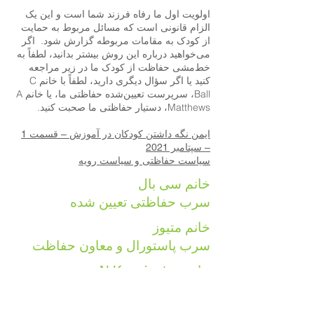
اولویت اول ما رفاه فرزند شما است و این یک
الزام قانونی است که مسائل مربوط به حمایت
از کودک به مقامات مربوطه گزارش شود. اگر
می‌خواهید درباره این روش بیشتر بدانید، لطفاً به
خط‌مشی حفاظت از کودک ما در زیر مراجعه
کنید یا اگر سؤال دیگری دارید، لطفاً با خانم C
Ball، سرپرست تعیین‌شده حفاظتی ما، یا خانم A
Matthews، دستیار حفاظتی ما صحبت کنید.
ایمن نگه داشتن کودکان در آموزش – قسمت 1
– سپتامبر 2021
سیاست حفاظتی و سیاست رویه
خانم سی بال
سرب حفاظتی تعیین شده
خانم متیوز
سرب پاستورال و معاون حفاظت
خانم N Kennington
سرب ایمنی آنلاین