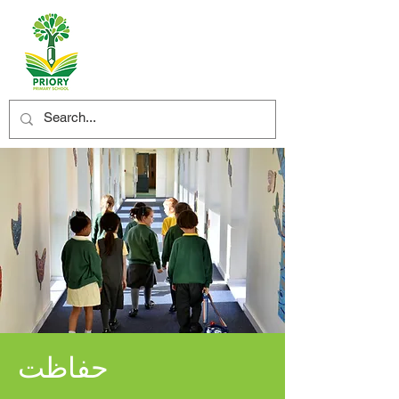
حفاظت