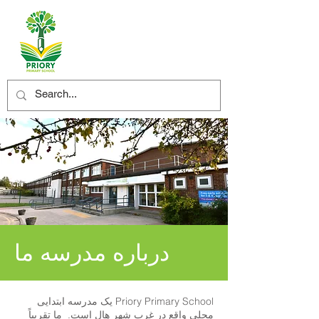
درباره مدرسه ما
Priory Primary School یک مدرسه ابتدایی
محلی واقع در غرب شهر هال است. ما تقریباً