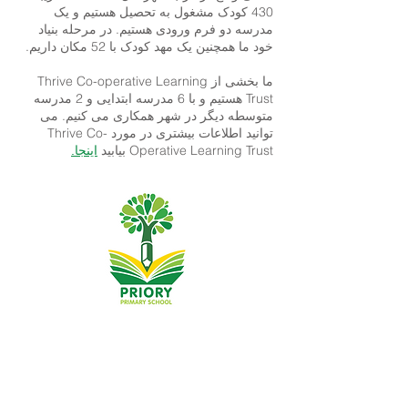
430 کودک مشغول به تحصیل هستیم و یک
مدرسه دو فرم ورودی هستیم. در مرحله بنیاد
خود ما همچنین یک مهد کودک با 52 مکان داریم.
ما بخشی از Thrive Co-operative Learning
Trust هستیم و با 6 مدرسه ابتدایی و 2 مدرسه
متوسطه دیگر در شهر همکاری می کنیم. می
توانید اطلاعات بیشتری در مورد Thrive Co-
Operative Learning Trust بیابید
اینجا.
Priory Primary School, Priory Rd, Hull HU5 5RU
تلفن:
01482 509631
پست الکترونیک:
admin@priory.hull.sch.uk
مدیر اجرایی: خانم جی میچل
رئیس مدرسه: خانم تامپسون
سوالات اولیه از والدین و اعضای عمومی به خانم D Kirlew،