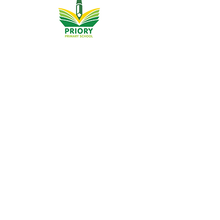
Priory Primary School, Priory Rd, Hull HU5 5RU
تلفن:
01482 509631
پست الکترونیک:
admin@priory.hull.sch.uk
مدیر اجرایی: خانم جی میچل
رئیس مدرسه: خانم تامپسون
سوالات اولیه از والدین و اعضای عمومی به خانم D Kirlew،
دستیار تجاری مدرسه ما خواهد بود، که سپس آنها را به عضو
مربوطه کارکنان ارسال می کند.
سیاست های حفظ حریم خصوصی
اطلاعات قانونی