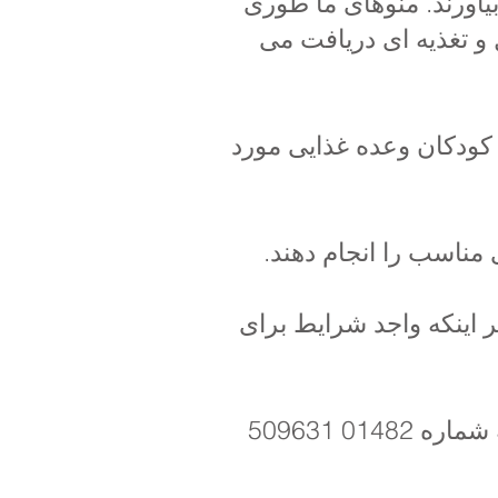
بیاورند. منوهای ما طوری
و تغذیه ای دریافت می
ه کودکان وعده غذایی مورد
ی مناسب را انجام دهند.
اگر مایلید تغییری در انتخاب شام فرزندتان ایجاد کنید، لطفاً با دفتر مدرسه به شماره 01482 509631