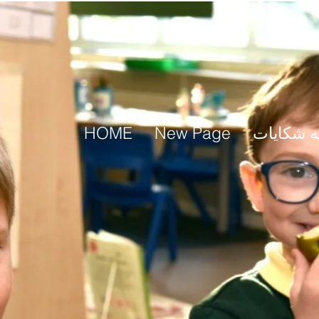
ه شکایات
New Page
HOME