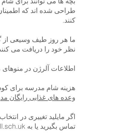
بچه ها می توانند برای شام 
طراحی شده اند که اطمینان
کنند. ​
ما هر روز طیف وسیعی از گزی
نظر خود را دریافت می کنند
اطلاعات آلرژن در منوهای م
هزینه شام مدرسه برای کودکان در سال 3، 4، 5 و 6 هر روز 1 پوند 
وعده های غذایی رایگان مد
تماس بگیرید یا به admin@priory.hull.sch.uk ایمیل بزنید.