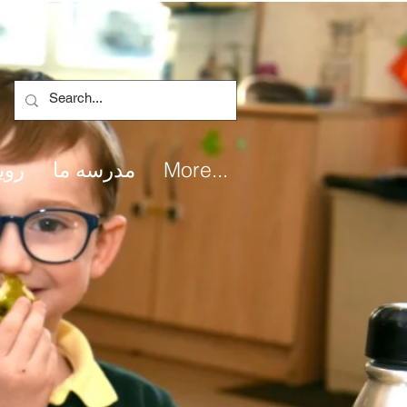
More...
مدرسه ما
روی