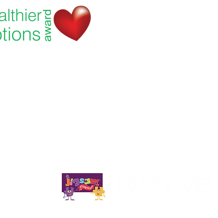
Priory Primary
ک:
admin@priory.hull.sch.uk
سوالات اولیه از والدین و اعضای عمومی به خانم D Kirlew، دستیار تجاری مدرسه ما خ
.
. اعتماد یادگیری تعاونی را رشد دهید.