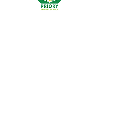
Priory Primary School, Priory Rd, Hull HU5 5RU
Tālrunis:
01482 509631
E-pasts:
admin@priory.hull.sch.uk
Vadītāja skolotāja: J Mitchell kundze
Skolas vadītāja: A Thompson kundze
Sākotnējie jautājumi no vecākiem un sabiedrības
locekļiem tiks nosūtīti mūsu skolas biznesa asistentei D.
Kirlevas jaunkundzei, kura pēc tam tos pārsūtīs
attiecīgajam personāla loceklim.
Privātuma politikas
Likumā noteiktā informācija