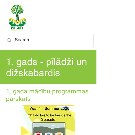
1. gads - pīlādži un
dižskābardis
1. gada mācību programmas
pārskats