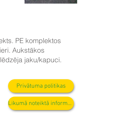
lekts. PE komplektos
žieri. Aukstākos
lēdzēja jaku/kapuci.
Privātuma politikas
Likumā noteiktā informācija
su skolas biznesa asistentei D.
eklim.