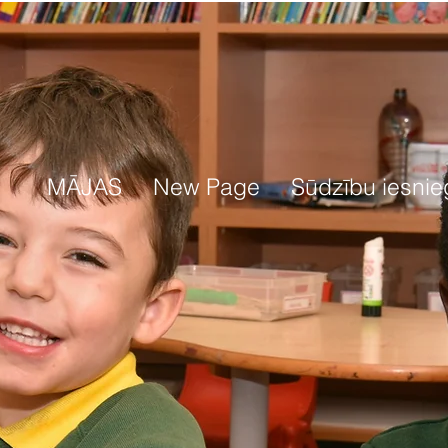
MĀJAS
New Page
Sūdzību iesnie