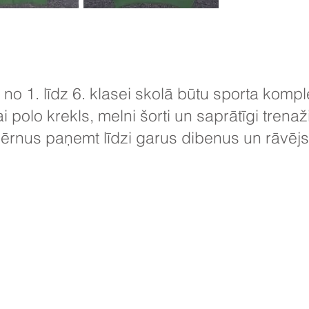
no 1. līdz 6. klasei skolā būtu sporta komp
ai polo krekls, melni šorti un saprātīgi trena
bērnus paņemt līdzi garus dibenus un rāvējs
 School, Priory Rd, Hull HU5 5RU
 509631
E-pasts:
admin@priory.hull.sch.uk
āja: J Mitchell kundze
ja: A Thompson kundze
ājumi no vecākiem un sabiedrības locekļiem tiks nosūtīti mū
ndzei, kura pēc tam tos pārsūtīs attiecīgajam personāla loc