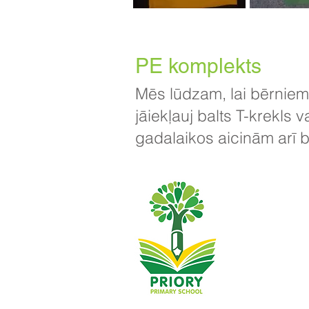
PE komplekts
Mēs lūdzam, lai bērniem 
jāiekļauj balts T-krekls v
gadalaikos aicinām arī 
Priory Primary
01482
Tālrunis:
Vadītāja skolot
Skolas vadītā
Sākotnējie jaut
Kirlevas jaunku