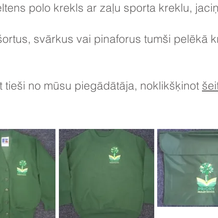
tens polo krekls ar zaļu sporta kreklu, jaciņu
 šortus, svārkus vai pinaforus tumši pelēkā 
 tieši no mūsu piegādātāja, noklikšķinot
šei