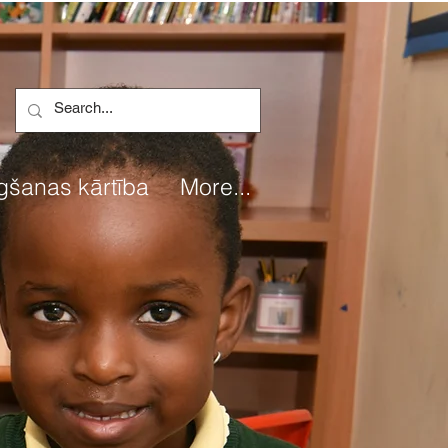
gšanas kārtība
More...