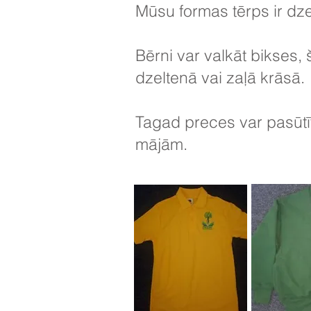
Mūsu formas tērps ir dzel
Bērni var valkāt bikses,
dzeltenā vai zaļā krāsā.
Tagad preces var pasūtīt
mājām.