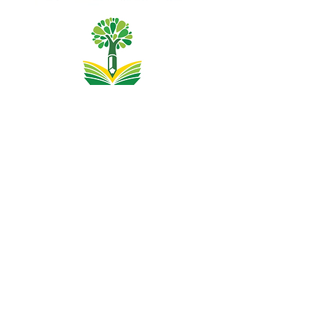
Priory Primary School, Priory Rd, Hull HU5 5RU
Tālrunis:
01482 509631
E-pasts:
admin@priory.hull.sch.uk
Vadītāja skolotāja: J Mitchell kundze
Skolas vadītāja: A Thompson kundze
Sākotnējie jautājumi no vecākiem un sabiedrības
locekļiem tiks nosūtīti mūsu skolas biznesa asistentei D.
Kirlevas jaunkundzei, kura pēc tam tos pārsūtīs
attiecīgajam personāla loceklim.
Privātuma politikas
Likumā noteiktā informācija