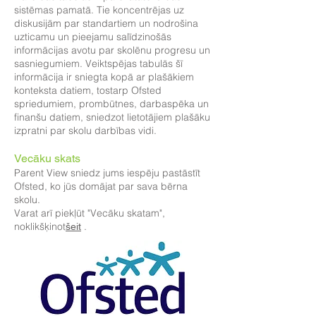
sistēmas pamatā. Tie koncentrējas uz
diskusijām par standartiem un nodrošina
uzticamu un pieejamu salīdzinošās
informācijas avotu par skolēnu progresu un
sasniegumiem. Veiktspējas tabulās šī
informācija ir sniegta kopā ar plašākiem
konteksta datiem, tostarp Ofsted
spriedumiem, prombūtnes, darbaspēka un
finanšu datiem, sniedzot lietotājiem plašāku
izpratni par skolu darbības vidi.
Vecāku skats
Parent View sniedz jums iespēju pastāstīt
Ofsted, ko jūs domājat par sava bērna
skolu.
Varat arī piekļūt "Vecāku skatam",
noklikšķinot
.
šeit