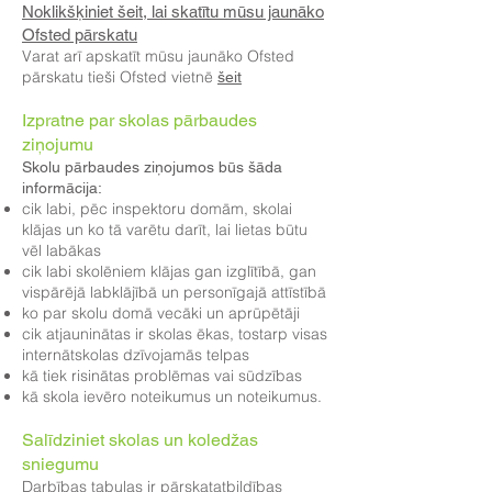
Noklikšķiniet šeit, lai skatītu mūsu jaunāko
Ofsted pārskatu
Varat arī apskatīt mūsu jaunāko Ofsted
pārskatu tieši Ofsted vietnē
šeit
Izpratne par skolas pārbaudes
ziņojumu
Skolu pārbaudes ziņojumos būs šāda
informācija:
cik labi, pēc inspektoru domām, skolai
klājas un ko tā varētu darīt, lai lietas būtu
vēl labākas
cik labi skolēniem klājas gan izglītībā, gan
vispārējā labklājībā un personīgajā attīstībā
ko par skolu domā vecāki un aprūpētāji
cik atjauninātas ir skolas ēkas, tostarp visas
internātskolas dzīvojamās telpas
kā tiek risinātas problēmas vai sūdzības
kā skola ievēro noteikumus un noteikumus.
Salīdziniet skolas un koledžas
sniegumu
Darbības tabulas ir pārskatatbildības