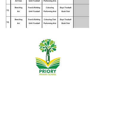
Priory Primary School, Priory Rd, Hull HU5 5RU
Tālrunis:
01482 509631
E-pasts:
admin@priory.hull.sch.uk
Vadītāja skolotāja: J Mitchell kundze
Skolas vadītāja: A Thompson kundze
Sākotnējie jautājumi no vecākiem un sabiedrības
locekļiem tiks nosūtīti mūsu skolas biznesa asistentei D.
Kirlevas jaunkundzei, kura pēc tam tos pārsūtīs
attiecīgajam personāla loceklim.
Privātuma politikas