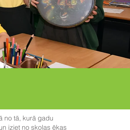
ā no tā, kurā gadu
un iziet no skolas ēkas