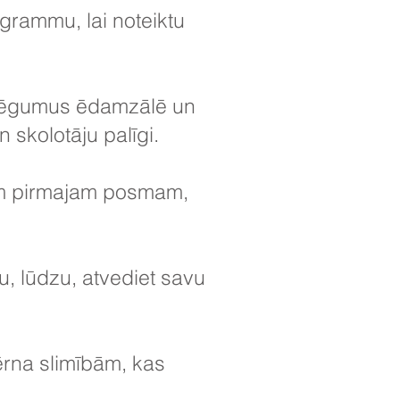
grammu, lai noteiktu
strēgumus ēdamzālē un
skolotāju palīgi.
am pirmajam posmam,
lu, lūdzu, atvediet savu
bērna slimībām, kas