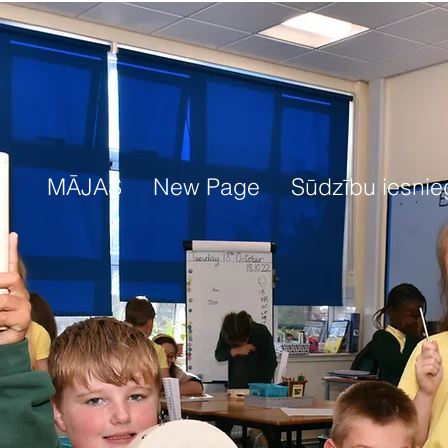
MĀJAS
New Page
Sūdzību iesnie