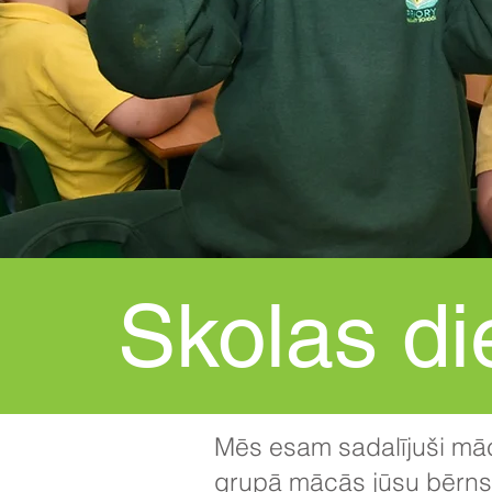
Skolas di
Mēs esam sadalījuši māc
grupā mācās jūsu bērns. 