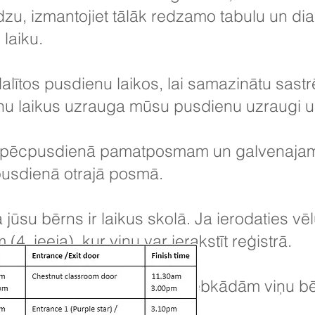
u, izmantojiet tālāk redzamo tabulu un dia
laiku.
alītos pusdienu laikos, lai samazinātu sa
nu laikus uzrauga mūsu pusdienu uzraugi un 
 un pēcpusdienā pamatposmam un galvenaj
cpusdienā otrajā posmā.
a jūsu bērns ir laikus skolā. Ja ierodaties vē
4. ieeja), kur viņu var ierakstīt reģistrā.
anītu uz skolu, lai ziņotu par jebkādām viņu 
ā.