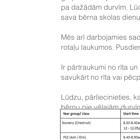
pa dažādām durvīm. Lūdz
sava bērna skolas dienu 
Mēs arī darbojamies sad
rotaļu laukumos. Pusdie
Ir pārtraukumi no rīta
savukārt no rīta vai pē
Lūdzu, pārliecinieties, k
bērnu pie vēlajām durvīm (
Ir svarīgi, lai vecāki zv
nozīmē, ka viņi nav skol