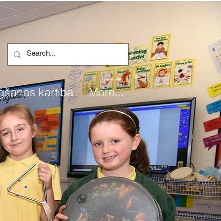
gšanas kārtība
More...