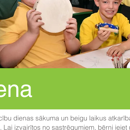
ena
ību dienas sākuma un beigu laikus atkarīb
Lai izvairītos no sastrēgumiem, bērni ieiet 