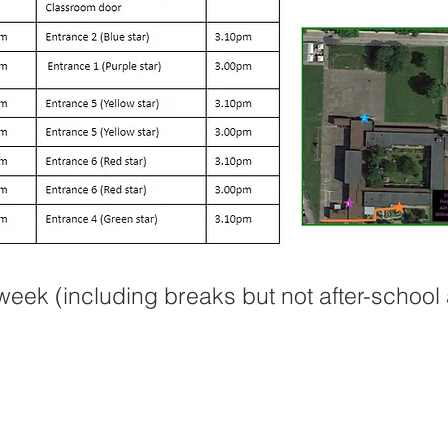
eek (including breaks but not after-school a
 School, Priory Rd, Hull HU5 5RU