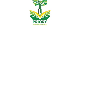
Priory Primary School, Priory Rd, Hull HU5 5RU
Telefon:
01482 509631
Email:
admin@priory.hull.sch.uk
Ügyvezető vezető tanár: Mrs. J Mitchell
Iskolavezető: Mrs A Thompson
A szülők és a lakosság kezdeti kérdéseit Miss D Kirlew-
hez, iskolai üzleti asszisztensünkhöz intézik, aki
továbbítja azokat a személyzet megfelelő tagjának.
Adatvédelmi szabályzat
Törvényi információk