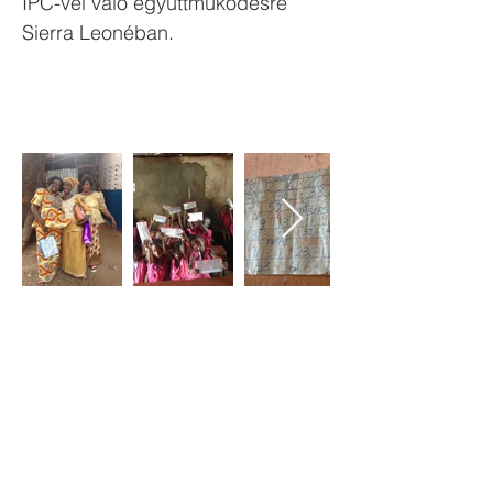
IPC-vel való együttműködésre
Sierra Leonéban.
Priory Primary School, Priory Rd, Hull HU5 5RU