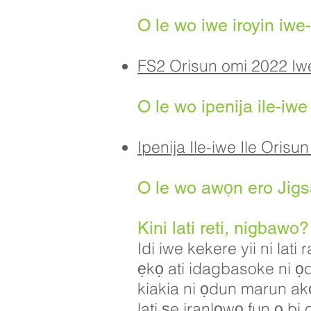
O le wo iwe iroyin iwe
FS2 Orisun omi 2022 Iwe
O le wo ipenija ile-iwe 
Ipenija Ile-iwe Ile Orisu
O le wo awọn ero Jig
Kini lati reti, nigbaw
Idi iwe kekere yii ni lat
ẹkọ ati idagbasoke ni 
kiakia ni ọdun marun akọk
lati ṣe iranlọwọ fun ọ bi 