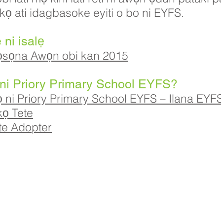
ọ ati idagbasoke eyiti o bo ni EYFS.
 ni isalẹ
 Itọsọna Awọn obi kan 2015
ọ ni Priory Primary School EYFS?
mọ ni Priory Primary School EYFS – Ilana EYF
kọ Tete
te Adopter
 School, Priory Rd, Hull HU5 5RU
2 509631
Imeeli:
admin@priory.hull.sch.uk
 Alase: Mrs J Mitchell