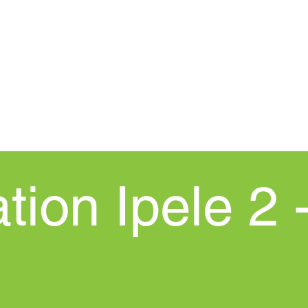
ILE
New Page
Ilana Ẹdun
Ile-iw
tion Ipele 2 