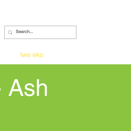
e wa
Iwe eko
More...
- Ash