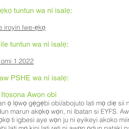
-ẹkọ tuntun wa ni isalẹ:
 iroyin Iwe-ẹkọ
ile tuntun wa ni isalẹ:
n omi 1 2022
saw PSHE wa ni isalẹ:
o? Itọsọna Awọn obi
i ran ọ lọwọ gẹgẹbi obi/abojuto lati mọ diẹ sii
ọdun marun akọkọ wọn, ni ibatan si EYFS. 
ọ ti igbesi aye wọn ju ni eyikeyi akoko miir
obi lati mọ kini lati reti ni awọn ọdun pataki