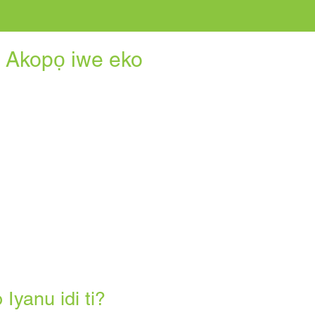
2 Akopọ iwe eko
Iyanu idi ti?