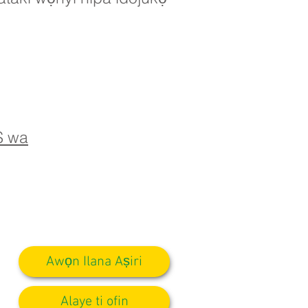
S wa
Awọn Ilana Aṣiri
Alaye ti ofin