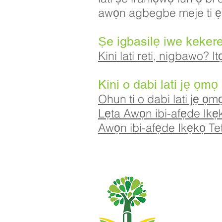
awọn agbegbe meje ti ẹk
Ṣe igbasilẹ iwe kekere
Kini lati reti, nigbawo?
Kini o dabi lati jẹ ọm
Ohun ti o dabi lati jẹ ọ
Lẹta Awọn ibi-afẹde Ikẹ
Awọn ibi-afẹde Ikẹkọ Te
Priory Primary
0148
Tẹlifoonu:
Olukọni Oludari