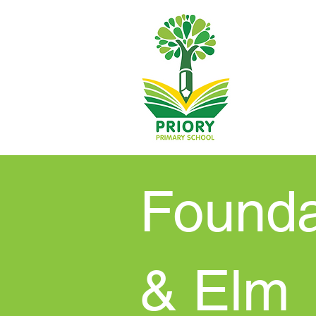
Founda
& Elm