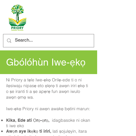
Gbólóhùn Iwe-ẹkọ
Ni Priory a tẹle Iwe-ẹkọ Orilẹ-ede ti o ni
ilọsiwaju nipasẹ eto ọlọrọ ti awọn iriri ẹkọ ti
o ṣe iranti ti a ṣe apẹrẹ fun awọn iwulo
awọn ọmọ wa.
Iwe-ẹkọ Priory ni awọn awakọ bọtini marun:
idagbasoke ni okan
Kika, Ede ati Ọrọ-ọrọ,
ti iwe eko
lati ṣojulọyin, itara
Awọn aye ikẹkọ ti iriri,