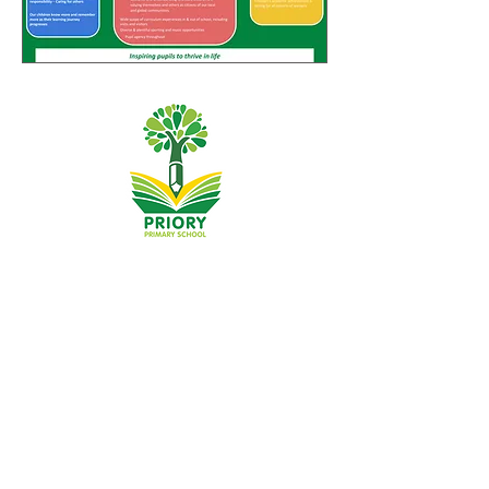
Priory Primary School, Priory Rd, Hull HU5 5RU
Tẹlifoonu:
01482 509631
Imeeli:
admin@priory.hull.sch.uk
Olukọni Oludari Alase: Mrs J Mitchell
Olori Ile-iwe: Fúnmi A Thompson
Awọn ibeere akọkọ lati ọdọ awọn obi ati awọn ọmọ ẹgbẹ
ti gbogbo eniyan yoo jẹ si Miss D Kirlew, Oluranlọwọ
Iṣowo Ile-iwe wa, ti yoo firanṣẹ wọn si ọmọ ẹgbẹ oṣiṣẹ ti
o wulo.
Awọn Ilana Aṣiri