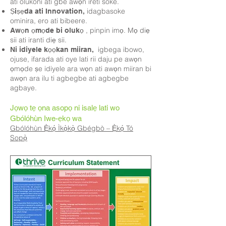
ati olukoni ati gbe awọn ireti soke.
idagbasoke
Ṣiṣẹda ati Innovation,
ominira, ero ati bibeere.
, pinpin imọ. Mọ diẹ
Awọn ọmọde bi olukọ
sii ati iranti diẹ sii.
igbega ibowo,
Ni idiyele kọọkan miiran,
ojuse, ifarada ati oye lati rii daju pe awọn
ọmọde ṣe idiyele ara wọn ati awọn miiran bi
awọn ara ilu ti agbegbe ati agbegbe
agbaye.
Jọwọ tẹ ọna asopọ ni isalẹ lati wo
Gbólóhùn Iwe-ẹkọ wa
Gbólóhùn Ẹ̀kọ́ Ìkọ̀kọ̀ Gbégbò – Ẹ̀kọ́ Tó
Sopọ̀