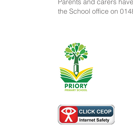
Parents and carers have t
the School office on 01
Școala Primară
01482 
Telefon:
Director execu
Director de ș
Întrebările iniț
asistentul nost