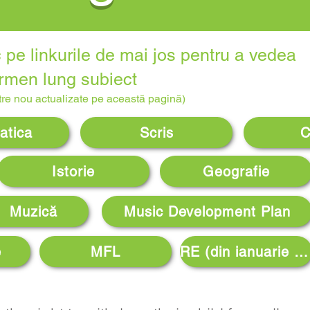
 pe linkurile de mai jos pentru a vedea
ermen lung subiect
tre nou actualizate pe această pagină)
atica
Scris
C
Istorie
Geografie
Muzică
Music Development Plan
e
MFL
RE (din ianuarie 2022)