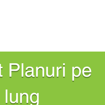
ACASĂ
New Page
Procedura
 Planuri pe
 lung