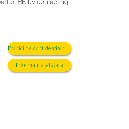
part of RE by contacting
Politici de confidențialitate
Informații statutare
resate domnișoarei D Kirlew,
vant al personalului.