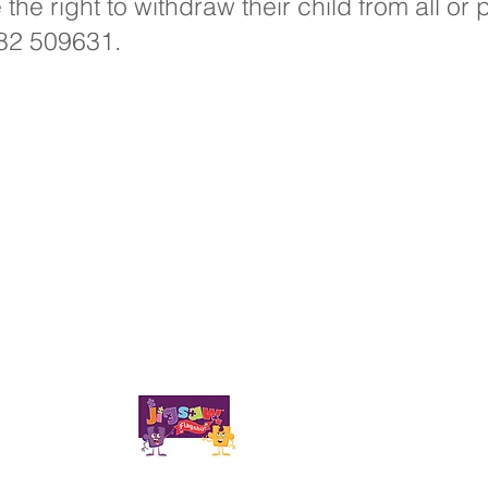
he right to withdraw their child from all or 
482 509631.
 Priory, Priory Rd, Hull HU5 5RU
509631
E-mail:
admin@priory.hull.sch.uk
tiv: doamna J Mitchell
coală: doamna A Thompson
iale din partea părinților și a membrilor publicului vor fi ad
ru de afaceri școlii, care le va transmite apoi membrului rele