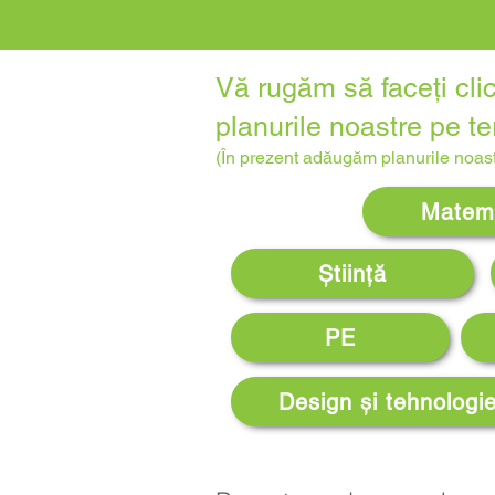
Vă rugăm să faceți clic
planurile noastre pe t
(În prezent adăugăm planurile noas
Matem
Ştiinţă
PE
Design și tehnologi