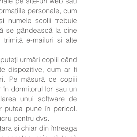
onale pe site-uri web sau
nformațiile personale, cum
și numele școlii trebuie
i să se gândească la cine
rimită e-mailuri și alte
 puteți urmări copiii când
te dispozitive, cum ar fi
ri. Pe măsură ce copiii
 în dormitorul lor sau un
alarea unui software de
r putea pune în pericol.
ucru pentru dvs.
 țara și chiar din întreaga