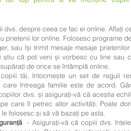
i dvs. despre ceea ce fac ei online. Aflați ce
 prietenii lor online. Folosesc programe d
 sau își trimit mesaje mesaje prietenilor 
ăi știu că pot veni și vorbesc cu tine sau 
 supărați de orice se întâmplă online.
piii tăi, întocmește un set de reguli res
 cu care întreaga familie este de acord. Gâ
opiilor dvs. și asigurați-vă că aceștia echi
e care îl petrec altor activități. Poate dori
 le folosesc și să vă bazați pe asta.
- Asigurați-vă că copiii dvs. înțele
iguranță