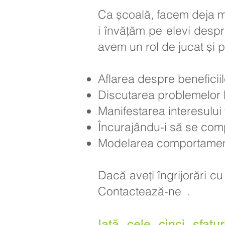
Ca școală, facem deja mul
i învățăm pe elevi despr
avem un rol de jucat și pu
Aflarea despre beneficiile 
Discutarea problemelor l
Manifestarea interesului
Încurajându-i să se comp
Modelarea comportamentel
Dacă aveți îngrijorări cu
Contactează-ne
.
Iată cele cinci sfat