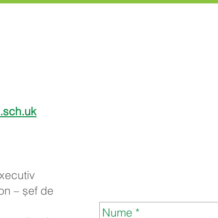
l.sch.uk
executiv
n – șef de