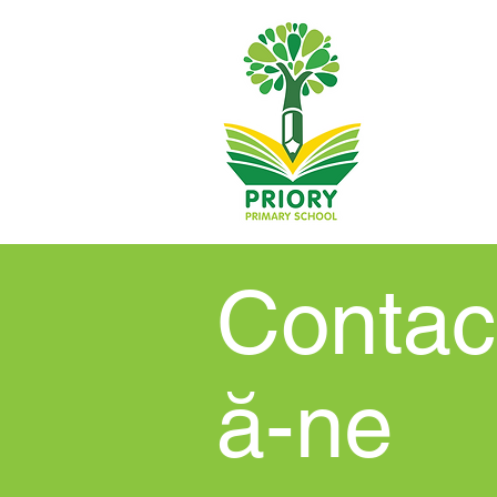
Contac
ă-ne