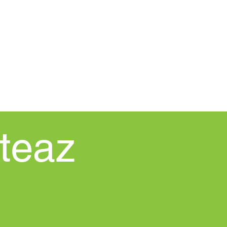
ACASĂ
New Page
Procedura
teaz