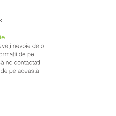
k
ie
aveți nevoie de o
formații de pe
să ne contactați
ul de pe această
 Priory, Priory Rd, Hull HU5 5RU