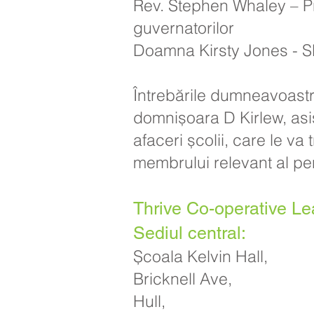
Rev. Stephen Whaley – P
guvernatorilor
Doamna Kirsty Jones -
Întrebările dumneavoastră
domnișoara D Kirlew, asi
afaceri școlii, care le va
membrului relevant al per
Thrive Co-operative Le
Sediul central:
Școala Kelvin Hall,
Bricknell Ave,
Hull,