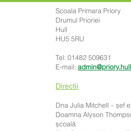
Scoala Primara Priory
Drumul Prioriei
Hull
HU5 5RU
Tel: 01482 509631
E-mail:
admin@priory.hul
Directii
Dna Julia Mitchell – șef 
Doamna Alyson Thompso
școală