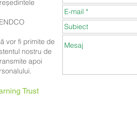
reședintele
 SENDCO
 vor fi primite de
stentul nostru de
 transmite apoi
sonalului.
arning Trust