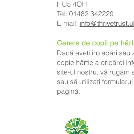
HU5 4QH.
Tel: 01482 342229
E-mail:
info@thrivetrust.u
Cerere de copii pe hârt
Dacă aveți întrebări sau 
copie hârtie a oricărei in
site-ul nostru, vă rugăm 
sau să utilizați formular
pagină.
Școala Primară