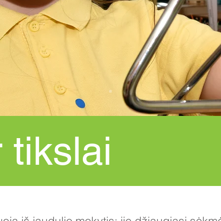
r tikslai
uoja iš jaudulio mokytis; jie džiaugiasi sė