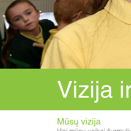
Vizija i
Mūsų vizija
Visi mūsų vaikai šurmuli