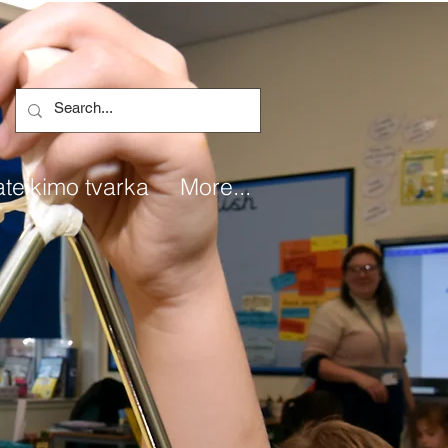
teikimo tvarka
More...