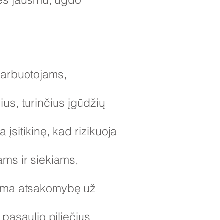
darbuotojams,
us, turinčius įgūdžių
 įsitikinę, kad rizikuoja
ams ir siekiams,
siima atsakomybę už
 pasaulio piliečius