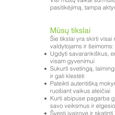
pasitikėjimą, tampa aktyvi
Mūsų tikslai
Šie tikslai yra skirti v
valdytojams ir šeimoms:
Ugdyti savarankiškus, en
visam gyvenimui
Sukurti svetingą, laimingą
ir gali klestėti
Pateikti autentišką moky
ruošiant vaikus ateičiai
Kurti abipuse pagarba g
savo veiksmus ir elgesi
Švęsti įvairovę ir skatin