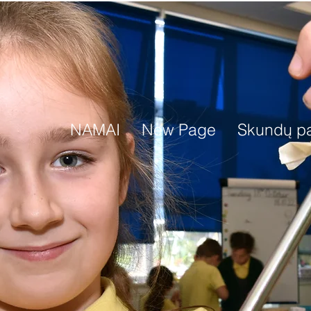
NAMAI
New Page
Skundų pa