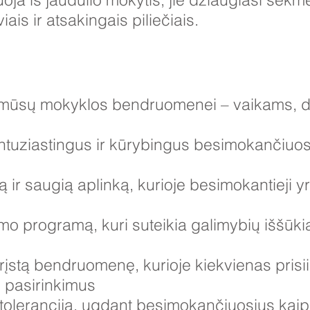
ais ir atsakingais piliečiais.
isai mūsų mokyklos bendruomenei – vaikams, 
tuziastingus ir kūrybingus besimokančiuosi
 ir saugią aplinką, kurioje besimokantieji yra
mo programą, kuri suteikia galimybių iššūki
rįstą bendruomenę, kurioje kiekvienas pri
o pasirinkimus
ti toleranciją, ugdant besimokančiuosius kaip