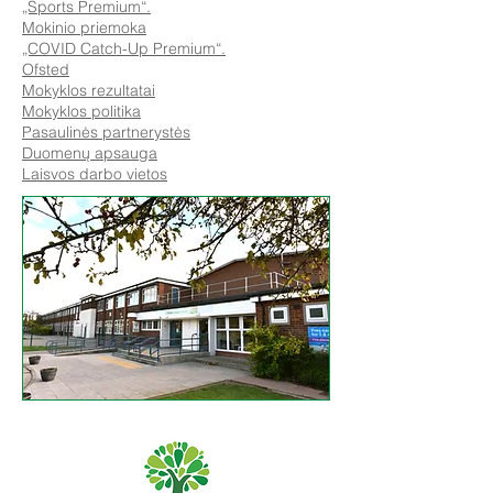
„Sports Premium“.
Mokinio priemoka
„COVID Catch-Up Premium“.
Ofsted
Mokyklos rezultatai
Mokyklos politika
Pasaulinės partnerystės
Duomenų apsauga
Laisvos darbo vietos