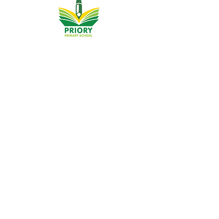
Priory Primary School, Priory Rd, Hull HU5 5RU
Telefonas:
01482 509631
El. paštas:
admin@priory.hull.sch.uk
Vykdomoji vadovė mokytoja: ponia J Mitchell
Mokyklos vadovė: ponia A Thompson
Pradinės tėvų ir visuomenės narių užklausos bus
pateiktos mūsų mokyklos verslo asistentei D. Kirlew, kuri
jas perduos atitinkamam personalo nariui.
Privatumo politika
Įstatyminė informacija