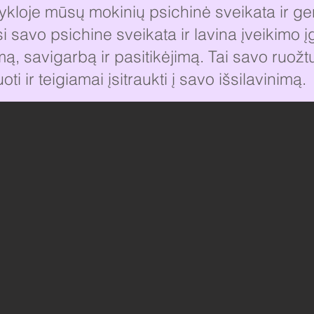
ykloje mūsų mokinių psichinė sveikata ir ge
i savo psichine sveikata ir lavina įveikimo įg
mą, savigarbą ir pasitikėjimą. Tai savo ruož
oti ir teigiamai įsitraukti į savo išsilavinimą.