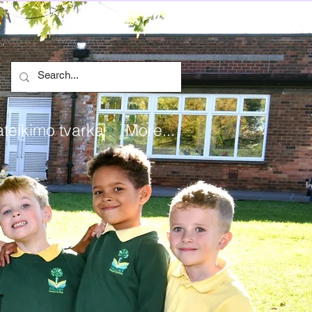
teikimo tvarka
More...