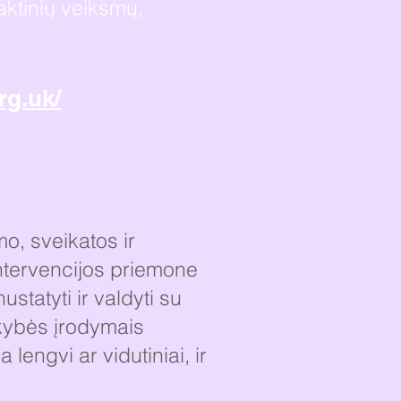
ktinių veiksmų,
rg.uk/
o, sveikatos ir
ntervencijos priemone
statyti ir valdyti su
okybės įrodymais
lengvi ar vidutiniai, ir