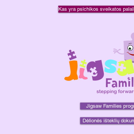
Kas yra psichikos sveikatos pal
Jigsaw Families pro
Dėlionės išteklių doku