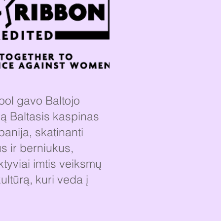
ool gavo Baltojo
ją Baltasis kaspinas
anija, skatinanti
 ir berniukus,
ektyviai imtis veiksmų
kultūrą, kuri veda į
ą.