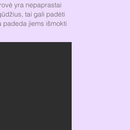
rovė yra nepaprastai
ūdžius, tai gali padėti
tu padeda jiems išmokti