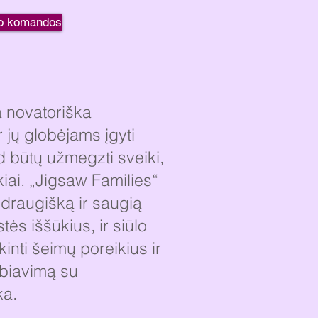
mo komandos
 novatoriška
 jų globėjams įgyti
ad būtų užmegzti sveiki,
tykiai. „Jigsaw Families“
 draugišką ir saugią
stės iššūkius, ir siūlo
inti šeimų poreikius ir
rbiavimą su
ka.