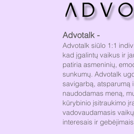
Advotalk -
Advotalk siūlo 1:1 indi
kad įgalintų vaikus ir j
patiria asmeninių, emoci
sunkumų. Advotalk ug
savigarbą, atsparumą ir
naudodamas meną, muzi
kūrybinio įsitraukimo įr
vadovaudamasis vaikų 
interesais ir gebėjimais