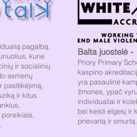
vidualią pagalbą,
Balta juostelė -
aunuolius, kurie
Priory Primary Sch
nių ir socialinių
kaspino akreditaci
do asmenų
yra pasaulinė kamp
 pasitikėjimą,
žmones, ypač vyrus
ką ir kitus
individualiai ir kol
ankius,
bei keisti elgesį ir 
poreikiais,
prievartą ir smurt
.