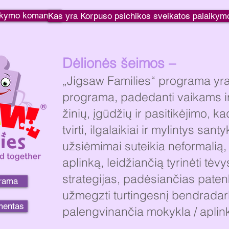
aikymo komanda?
Kas yra Korpuso psichikos sveikatos palaiky
Dėlionės šeimos –
„Jigsaw Families“ programa yra
programa, padedanti vaikams ir
žinių, įgūdžių ir pasitikėjimo, k
tvirti, ilgalaikiai ir mylintys san
užsiėmimai suteikia neformalią,
aplinką, leidžiančią tyrinėti tėvy
strategijas, padėsiančias patenk
grama
užmegzti turtingesnį bendrada
mentas
palengvinančia mokykla / aplin