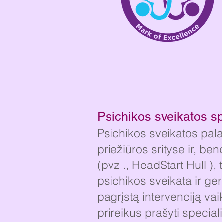
Psichikos sveikatos sp
Psichikos sveikatos pal
priežiūros srityse ir, 
(pvz
., HeadStart Hull
), 
psichikos sveikata ir ge
pagrįstą intervenciją vai
prireikus prašyti special