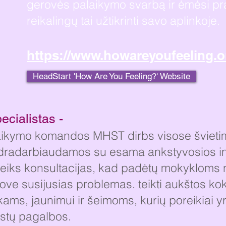
gerovės palaikymo svarbą ir ėmėsi pra
reikalingų tai užtikrinti savo aplinkoje.
https://www.howareyoufeeling.o
HeadStart 'How Are You Feeling?' Website
ecialistas -
aikymo komandos MHST dirbs visose švietim
bendradarbiaudamos su esama ankstyvosios i
teiks konsultacijas, kad padėtų mokykloms nu
rove susijusias problemas. teikti aukštos k
kams, jaunimui ir šeimoms, kurių poreikiai yra 
istų pagalbos.