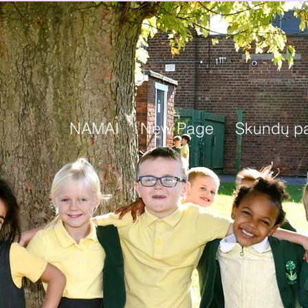
NAMAI
New Page
Skundų pa