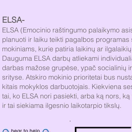
ELSA-
ELSA (Emocinio raštingumo palaikymo asis
planuoti ir laiku teikti pagalbos programa
mokiniams, kurie patiria laikinų ar ilgalaiki
Dauguma ELSA darbų atliekami individualiai
darbas mažose grupėse, ypač socialinių i
srityse. Atskiro mokinio prioritetai bus nust
kitais mokyklos darbuotojais. Kiekviena sesi
tai, ko ELSA nori pasiekti, arba ką nors, ką 
ir tai siekiama ilgesnio laikotarpio tikslų.