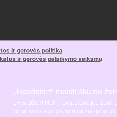
tos ir gerovės politika
ikatos ir gerovės palaikymo veiksmų
„Headstart“ meistriškumo žen
„HeadStart Hull“ kompetencijos ženkl
organizacija pripažįsta vaikų / jaunuol