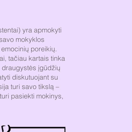
tentai) yra apmokyti
s savo mokyklos
ų emocinių poreikių.
, tačiau kartais tinka
r draugystės įgūdžių
atyti diskutuojant su
ja turi savo tikslą –
turi pasiekti mokinys,