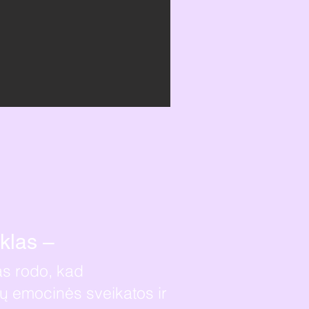
klas –
as rodo, kad
ių emocinės sveikatos ir