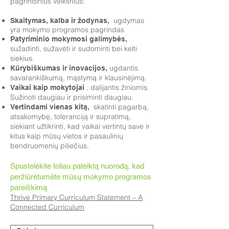
pagrindinius veiksnius:
ugdymas
Skaitymas, kalba ir žodynas,
yra mokymo programos pagrindas
Patyriminio mokymosi galimybės,
sužadinti, sužavėti ir sudominti bei kelti
siekius.
ugdantis
Kūrybiškumas ir inovacijos,
savarankiškumą, mąstymą ir klausinėjimą.
, dalijantis žiniomis.
Vaikai kaip mokytojai
Sužinoti daugiau ir prisiminti daugiau.
skatinti pagarbą,
Vertindami vienas kitą,
atsakomybę, toleranciją ir supratimą,
siekiant užtikrinti, kad vaikai vertintų save ir
kitus kaip mūsų vietos ir pasaulinių
bendruomenių piliečius.
Spustelėkite toliau pateiktą nuorodą, kad
peržiūrėtumėte mūsų mokymo programos
pareiškimą
Thrive Primary Curriculum Statement – A
Connected Curriculum