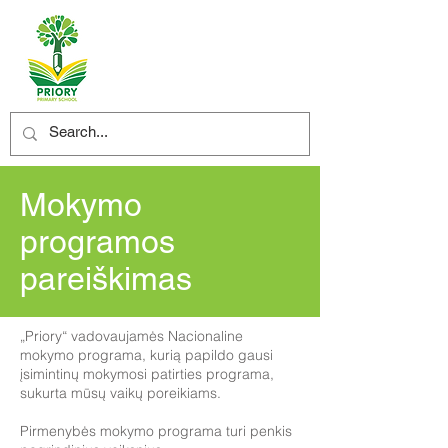
Mokymo
programos
pareiškimas
„Priory“ vadovaujamės Nacionaline
mokymo programa, kurią papildo gausi
įsimintinų mokymosi patirties programa,
sukurta mūsų vaikų poreikiams.
Pirmenybės mokymo programa turi penkis