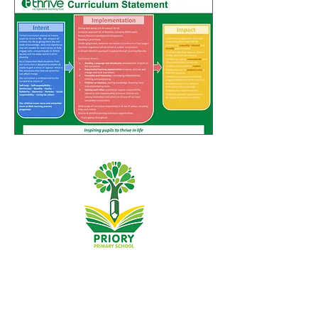
Priory Primary School, Priory Rd, Hull HU5 5RU
Telefonas:
01482 509631
El. paštas:
admin@priory.hull.sch.uk
Vykdomoji vadovė mokytoja: ponia J Mitchell
Mokyklos vadovė: ponia A Thompson