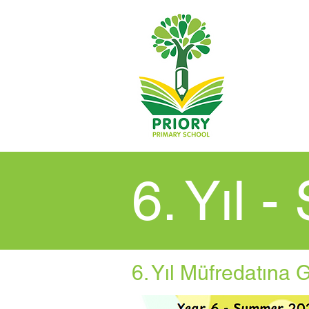
6. Yıl 
6. Yıl Müfredatına 