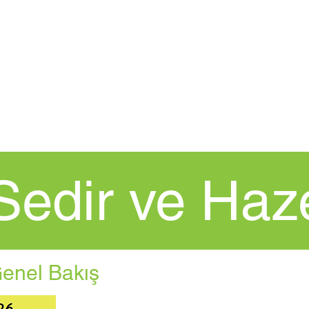
EV
New Page
Şikayet Prosedü
- Sedir ve Haz
Genel Bakış