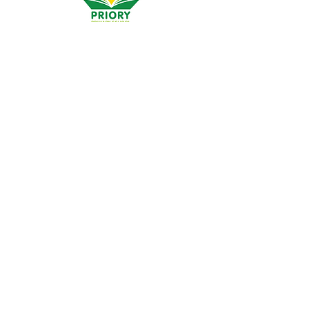
Priory İlkokulu, Priory Rd, Gövde HU5 5RU
Telefon:
01482 509631
E-posta:
admin@priory.hull.sch.uk
Yönetici Baş Öğretmen: Bayan J Mitchell
Okul Müdürü: Bayan A Thompson
Ebeveynler ve halktan gelen ilk sorular, daha sonra
bunları ilgili personele iletecek olan Okul İşletme
Asistanımız Bayan D Kirlew'e olacaktır.
Gizlilik Politikaları
Yasal Bilgiler