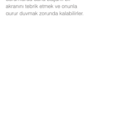
akranını tebrik etmek ve onunla
gurur duymak zorunda kalabilirler.
Öğrencilerin ilgi alanlarına göre
seçim yapma özgürlüğüne sahip
oldukları bir dizi kulüp sunuyoruz.
E-Safety, Philosophy4Children ve
PSHE seanslarımız ile çocukları
hakları ve kişisel özgürlükleri
konusunda eğitiyor ve bu
özgürlükleri güvenli bir şekilde
nasıl kullanacaklarını anlamalarına
destek oluyoruz.
Karşılıklı saygı
Öğrencilerimiz birbirlerine saygı
duyarak birlikte öğrenirler. Web
sitemizde de belirtildiği gibi,