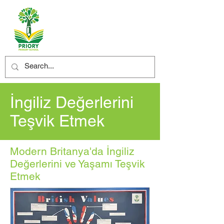
İngiliz Değerlerini
Teşvik Etmek
Modern Britanya'da İngiliz
Değerlerini ve Yaşamı Teşvik
Etmek