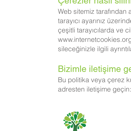
Çerezler nasıl silin
Web sitemiz tarafından 
tarayıcı ayarınız üzerind
çeşitli tarayıcılarda ve 
www.internetcookies.or
sileceğinizle ilgili ayrınt
Bizimle iletişime 
Bu politika veya çerez k
adresten iletişime geçi
Priory İlkokul