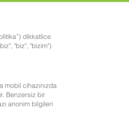
litika”) dikkatlice
z", "biz", "bizim")
ya mobil cihazınızda
r. Benzersiz bir
zı anonim bilgileri