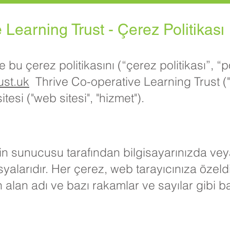
 Learning Trust - Çerez Politikası
u çerez politikasını (“çerez politikası”, “po
ust.uk
Thrive Co-operative Learning Trust ("bi
itesi ("web sitesi", "hizmet").
nin sunucusu tarafından bilgisayarınızda ve
yalarıdır. Her çerez, web tarayıcınıza özeldi
n alan adı ve bazı rakamlar ve sayılar gibi ba