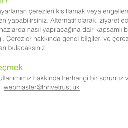
ir?
ayarlanan çerezleri kısıtlamak veya engelle
en yapabilirsiniz. Alternatif olarak, ziyaret 
cihazlarda nasıl yapılacağına dair kapsamlı bi
g
. Çerezler hakkında genel bilgileri ve çerez
ıları bulacaksınız.
geçmek
ullanımımız hakkında herhangi bir sorunuz v
n:
webmaster@thrivetrust.uk
u, Priory Rd, Gövde HU5 5RU