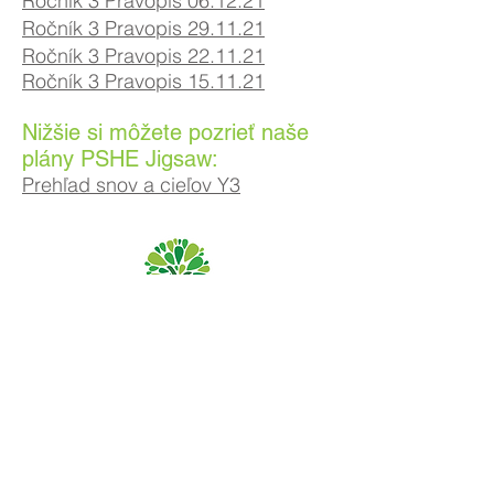
Ročník 3 Pravopis 06.12.21
Ročník 3 Pravopis 29.11.21
Ročník 3 Pravopis 22.11.21
Ročník 3 Pravopis 15.11.21
Nižšie si môžete pozrieť naše
plány PSHE Jigsaw:
Prehľad snov a cieľov Y3
Základná škola Priory, Priory Rd, Hull HU5 5RU
Telefón:
01482 509631
Email:
admin@priory.hull.sch.uk
Výkonná vedúca učiteľka: pani J Mitchell
Riaditeľka školy: pani A Thompsonová
Počiatočné otázky od rodičov a členov verejnosti budú
smerovať slečne D Kirlew, našej školskej obchodnej