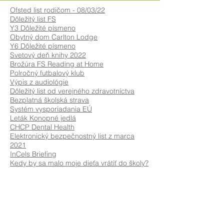
Ofsted list rodičom - 08/03/22
Dôležitý list FS
Y3 Dôležité písmeno
Obytný dom Carlton Lodge
Y6 Dôležité písmeno
Svetový deň knihy 2022
Brožúra FS Reading at Home
Polročný futbalový klub
Výpis z audiológie
Dôležitý list od verejného zdravotníctva
Bezplatná školská strava
Systém vysporiadania EÚ
Leták Konopné jedlá
CHCP Dental Health
Elektronický bezpečnostný list z marca
2021
InCels Briefing
Kedy by sa malo moje dieťa vrátiť do školy?