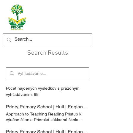
Search Results
Počet nájdených výsledkov s prázdnym
vyhľadávaním: 68
Priory Primary School | Hull | England | Curriculum | Approach to Teaching Reading
Approach to Teaching Reading Prístup k
výučbe čítania Priorská základná škola
uznáva, že čítanie je kľúčom k efektívnemu
učeniu a ako také má v našej škole veľmi
Priory Primary School | Hull | England | Curriculum | Growth Mindset and Learning Muscles